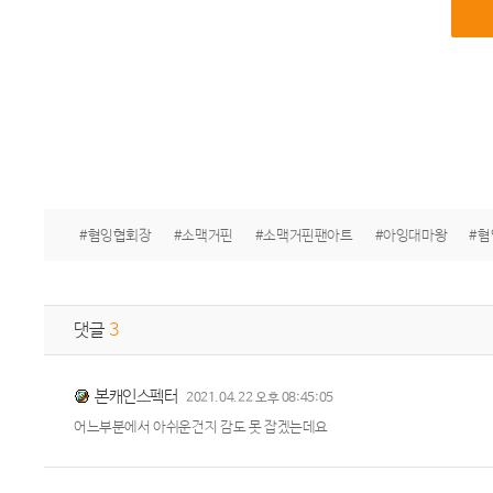
#혐잉협회장
#소맥거핀
#소맥거핀팬아트
#아잉대마왕
#
댓글
3
본캐인스펙터
2021.04.22 오후 08:45:05
어느부분에서 아쉬운건지 감도 못 잡겠는데요