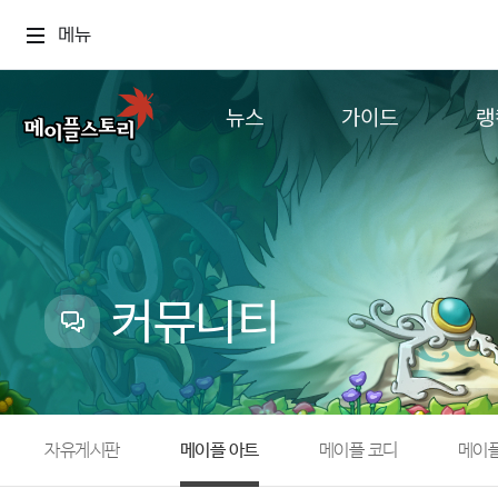
메뉴
뉴스
가이드
랭
공지사항
게임정보
월드
업데이트
직업소개
컨텐츠
이벤트
확률형 아이템
캐시샵 공지
NEXON NOW
커뮤니티
메이플 알림판
추가정보
with maple
자유게시판
메이플 아트
메이플 코디
메이