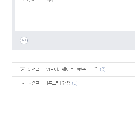
(3)
암도어님 팬아트 그렸습니다 ^^
이전글
(5)
[폰그림] 팬텀
다음글