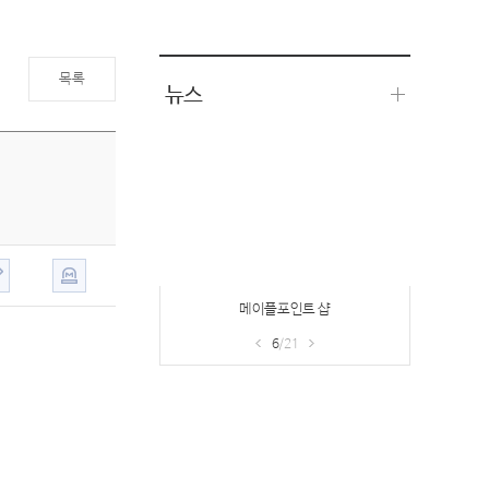
목록
뉴스
메이플포인트 샵
6
/21