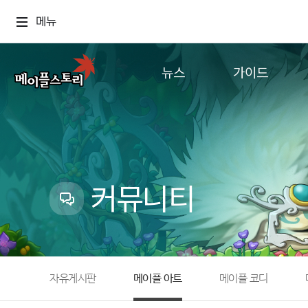
메뉴
뉴스
가이드
공지사항
게임정보
업데이트
직업소개
이벤트
확률형 아이템
캐시샵 공지
NEXON NOW
커뮤니티
메이플 알림판
추가정보
with maple
자유게시판
메이플 아트
메이플 코디