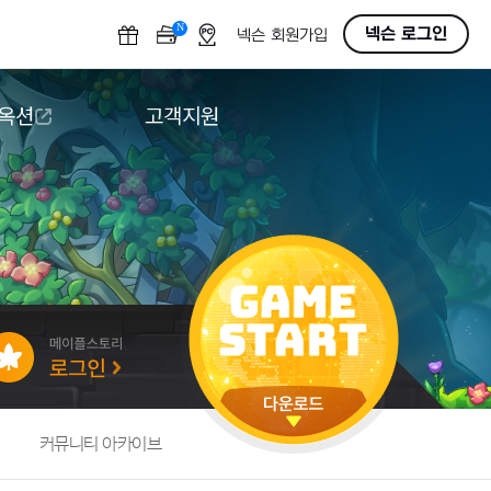
N
OFF
넥슨 로그인
넥슨 회원가입
 옥션
고객지원
옥션
다운로드
도움말/1:1문의
버그악용/불법프로그램 신고
게임 접근성
커뮤니티 아카이브