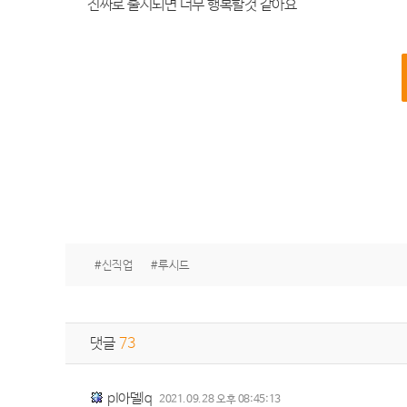
진짜로 출시되면 너무 행복할것 같아요
#신직업
#루시드
댓글
73
pI아델lq
2021.09.28 오후 08:45:13