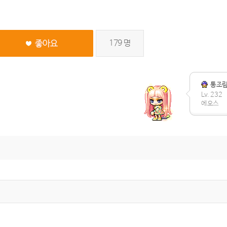
179
명
통조
Lv. 232
에오스