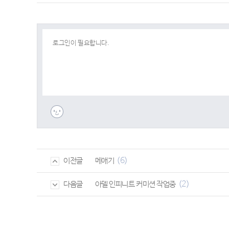
(6)
메애기
이전글
(2)
아델 인피니트 커미션 작업중
다음글