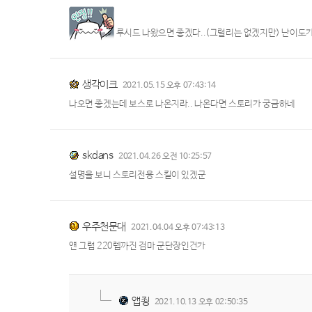
루시드 나왔으면 좋겠다..(그럴리는 없겠지만) 난이도가 제
생각이크
2021.05.15 오후 07:43:14
나오면 좋겠는데 보스로 나온지라.. 나온다면 스토리가 궁금하네
skdans
2021.04.26 오전 10:25:57
설명을 보니 스토리전용 스킬이 있겠군
우주천문대
2021.04.04 오후 07:43:13
얜 그럼 220렙까진 검마 군단장인건가
앱죙
2021.10.13 오후 02:50:35