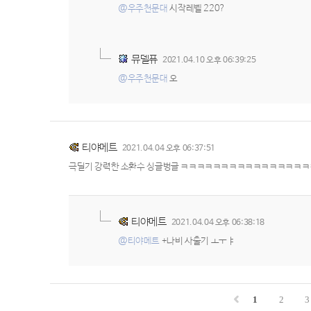
@우주천문대
시작레벨 220?
뮤델퓨
2021.04.10 오후 06:39:25
@우주천문대
오
티야메트
2021.04.04 오후 06:37:51
극딜기 강력한 소환수 싱글벙글 ㅋㅋㅋㅋㅋㅋㅋㅋㅋㅋㅋㅋㅋㅋㅋ
티야메트
2021.04.04 오후 06:38:18
@티야메트
+나비 사출기 ㅗㅜㅑ
1
2
3