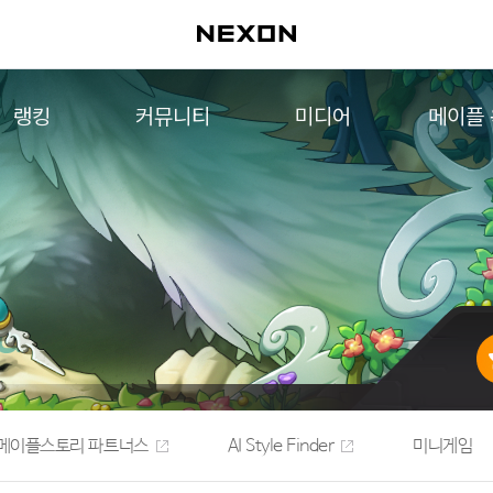
랭킹
커뮤니티
미디어
메이플
월드 랭킹
자유게시판
영상
메이플 
컨텐츠 랭킹
메이플 아트
음악
메이플 코디
아트웍
메이플스토리 파트너스
웹툰
AI Style Finder
미니게임
커뮤니티 아카이브
메이플스토리 파트너스
AI Style Finder
미니게임