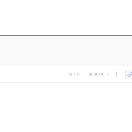
4,205
2021.03.14