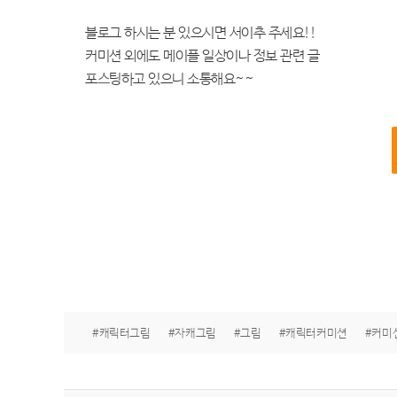
블로그 하시는 분 있으시면 서이추 주세요!!
커미션 외에도 메이플 일상이나 정보 관련 글
포스팅하고 있으니 소통해요~~
#캐릭터그림
#자캐그림
#그림
#캐릭터커미션
#커미