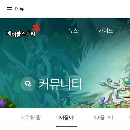
메뉴
뉴스
가이드
공지사항
게임정보
업데이트
직업소개
이벤트
확률형 아이템
캐시샵 공지
NEXON NOW
커뮤니티
메이플 알림판
추가정보
with maple
자유게시판
메이플 아트
메이플 코디