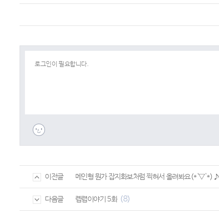
메인형 뭔가 잡지화보처럼 찍혀서 올려봐요(*'▽'*)
이전글
(8)
롑렵이야기 5화
다음글