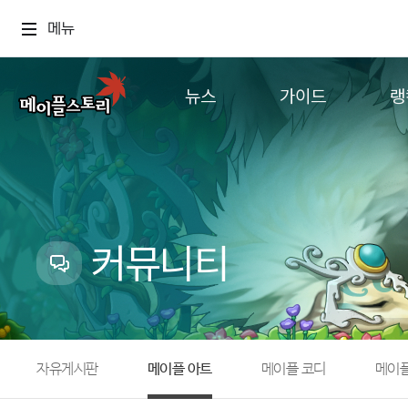
메뉴
뉴스
가이드
랭
공지사항
게임정보
월드
업데이트
직업소개
컨텐츠
이벤트
확률형 아이템
캐시샵 공지
NEXON NOW
커뮤니티
메이플 알림판
추가정보
with maple
자유게시판
메이플 아트
메이플 코디
메이