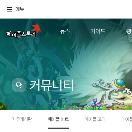
메뉴
뉴스
가이드
랭
공지사항
게임정보
월드
업데이트
직업소개
컨텐츠
이벤트
확률형 아이템
캐시샵 공지
NEXON NOW
커뮤니티
메이플 알림판
추가정보
with maple
자유게시판
메이플 아트
메이플 코디
메이