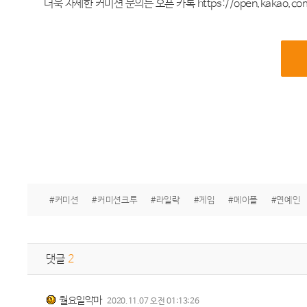
더욱 자세한 커미션 문의는 오픈 카톡 https://open.kakao.co
#커미션
#커미션크루
#라일락
#게임
#메이플
#연예인
댓글
2
월요일악마
2020.11.07 오전 01:13:26