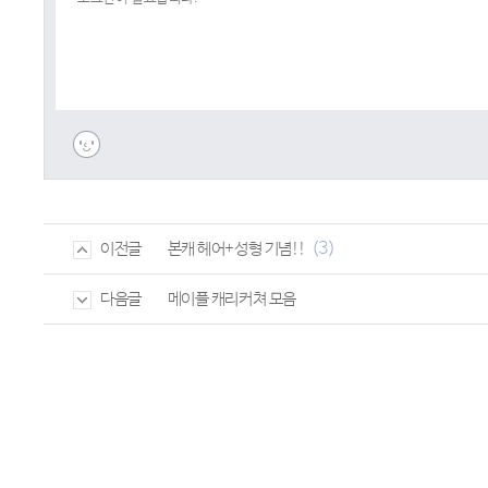
(3)
본캐 헤어+성형 기념!!
이전글
메이플 캐리커쳐 모음
다음글