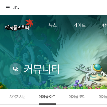
메뉴
뉴스
가이드
랭
공지사항
게임정보
월드
업데이트
직업소개
컨텐츠
이벤트
확률형 아이템
캐시샵 공지
NEXON NOW
커뮤니티
메이플 알림판
추가정보
with maple
자유게시판
메이플 아트
메이플 코디
메이