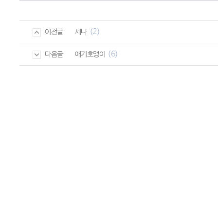
(2)
세냐
이전글
(6)
애기호앵이
다음글