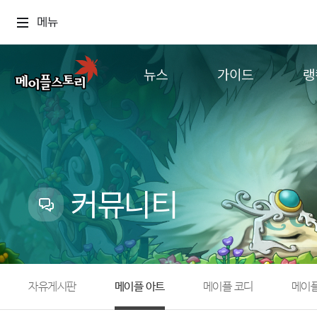
메뉴
뉴스
가이드
랭
공지사항
게임정보
월드
업데이트
직업소개
컨텐츠
이벤트
확률형 아이템
캐시샵 공지
NEXON NOW
커뮤니티
메이플 알림판
추가정보
with maple
자유게시판
메이플 아트
메이플 코디
메이