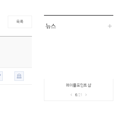
목록
뉴스
메이플포인트 샵
6
/21