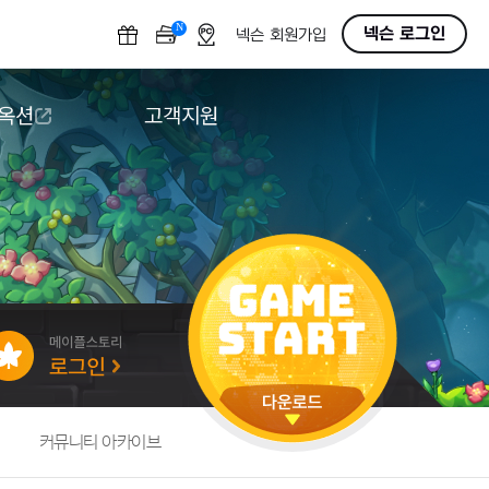
N
OFF
넥슨 로그인
넥슨 회원가입
 옥션
고객지원
옥션
다운로드
도움말/1:1문의
버그악용/불법프로그램 신고
게임 접근성
커뮤니티 아카이브