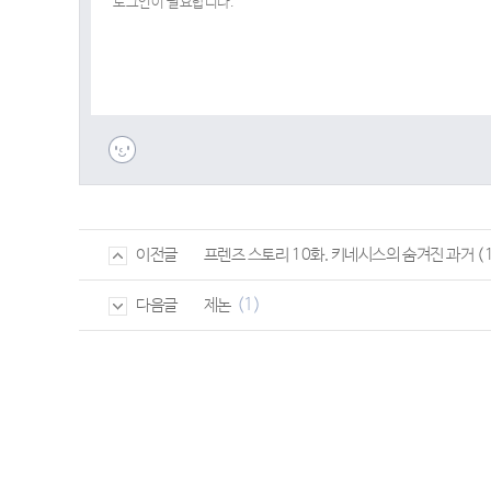
프렌즈 스토리 10화. 키네시스의 숨겨진 과거 (1
이전글
(1)
제논
다음글