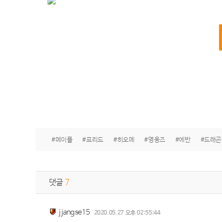
#메이플
#프리드
#히오메
#영웅즈
#에반
#드래
댓글
7
jjangse15
2020.05.27 오후 02:55:44