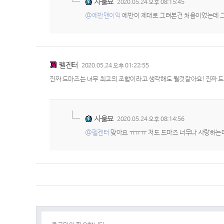
사울묘
2020.05.24 오후 08:15:45
@에반맨이익
에반이 제대로 그려본건 처음이었는데 그
펠겐터
2020.05.24 오후 01:22:55
진짜 드마즈는 너무 최고의 조합이라고 생각해도 될것같아요!진짜 
사울묘
2020.05.24 오후 08:14:56
@펠겐터
맞아요 ㅠㅠㅠ 저도 드마즈 너무나 사랑하는데