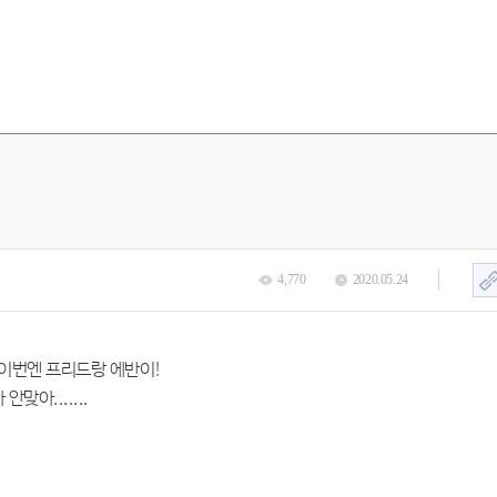
4,770
2020.05.24
이번엔 프리드랑 에반이!
맞아.......