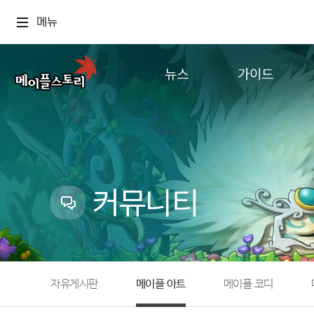
메뉴
뉴스
가이드
공지사항
게임정보
업데이트
직업소개
이벤트
확률형 아이템
캐시샵 공지
NEXON NOW
커뮤니티
메이플 알림판
추가정보
with maple
자유게시판
메이플 아트
메이플 코디