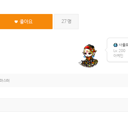
27
명
사울
Lv. 200
아케인
곤마스터