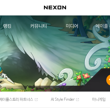
랭킹
커뮤니티
미디어
메이플
월드 랭킹
자유게시판
영상
메이플 
컨텐츠 랭킹
메이플 아트
음악
메이플 코디
아트웍
메이플스토리 파트너스
웹툰
AI Style Finder
미니게임
커뮤니티 아카이브
메이플스토리 파트너스
AI Style Finder
미니게임