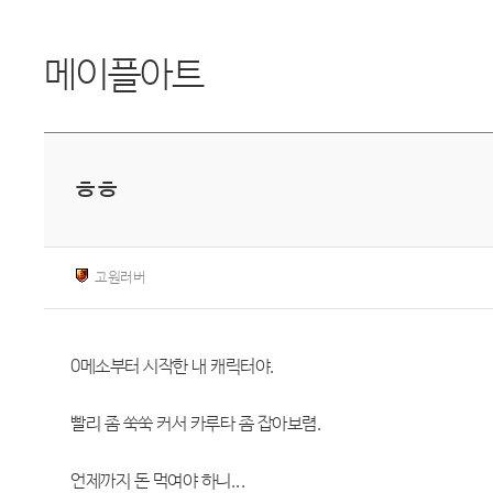
메이플아트
ㅎㅎ
고원러버
0메소부터 시작한 내 캐릭터야.
빨리 좀 쑥쑥 커서 카루타 좀 잡아보렴.
언제까지 돈 먹여야 하니...