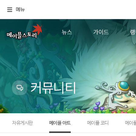
메뉴
뉴스
가이드
랭
공지사항
게임정보
월드
업데이트
직업소개
컨텐츠
이벤트
확률형 아이템
캐시샵 공지
NEXON NOW
커뮤니티
메이플 알림판
추가정보
with maple
자유게시판
메이플 아트
메이플 코디
메이