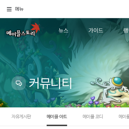
메뉴
뉴스
가이드
랭
공지사항
게임정보
월드
업데이트
직업소개
컨텐츠
이벤트
확률형 아이템
캐시샵 공지
NEXON NOW
커뮤니티
메이플 알림판
추가정보
with maple
자유게시판
메이플 아트
메이플 코디
메이