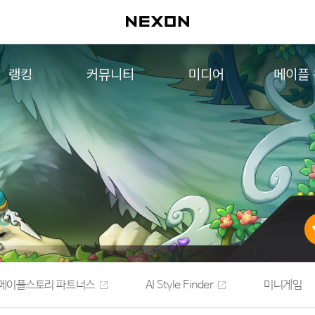
랭킹
커뮤니티
미디어
메이플
월드 랭킹
자유게시판
영상
메이플 
컨텐츠 랭킹
메이플 아트
음악
메이플 코디
아트웍
메이플스토리 파트너스
웹툰
AI Style Finder
미니게임
커뮤니티 아카이브
메이플스토리 파트너스
AI Style Finder
미니게임