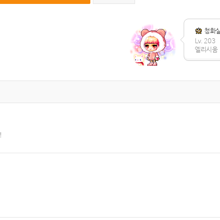
청화
Lv. 203
엘리시움
!