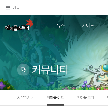
메뉴
뉴스
가이드
공지사항
게임정보
업데이트
직업소개
이벤트
확률형 아이템
캐시샵 공지
NEXON NOW
커뮤니티
메이플 알림판
추가정보
with maple
자유게시판
메이플 아트
메이플 코디