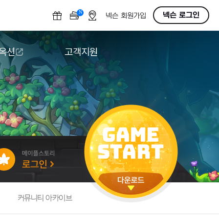
N
OFF
넥슨 로그인
넥슨 회원가입
 옥션
고객지원
옥션
다운로드
도움말/1:1문의
버그악용/불법프로그램 신고
게임 접근성
커뮤니티 아카이브