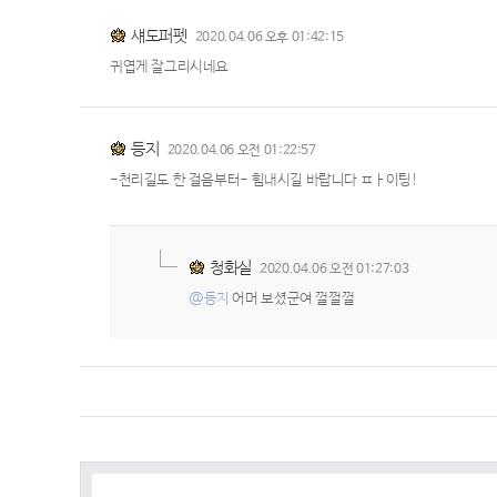
섀도퍼펫
2020.04.06 오후 01:42:15
귀엽게 잘그리시네요
등지
2020.04.06 오전 01:22:57
-천리길도 한 걸음부터- 힘내시길 바랍니다 ㅍㅏ이팅!
청화실
2020.04.06 오전 01:27:03
@등지
어머 보셨군여 껄껄껄