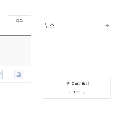
목록
뉴스
메이플포인트 샵
6
/21