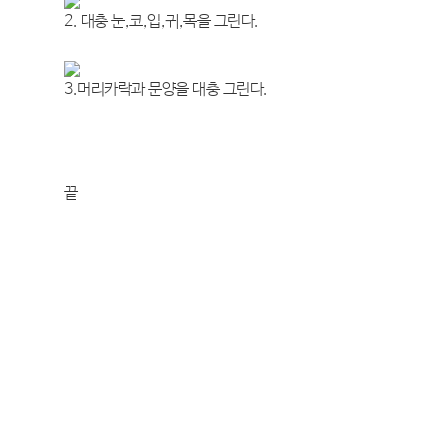
2. 대충 눈,코,입,귀,목을 그린다.
3.머리카락과 문양을 대충 그린다.
끝