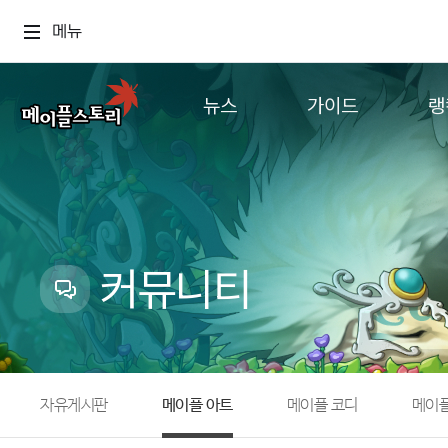
메뉴
뉴스
가이드
랭
공지사항
게임정보
월드
업데이트
직업소개
컨텐츠
이벤트
확률형 아이템
캐시샵 공지
NEXON NOW
커뮤니티
메이플 알림판
추가정보
with maple
자유게시판
메이플 아트
메이플 코디
메이