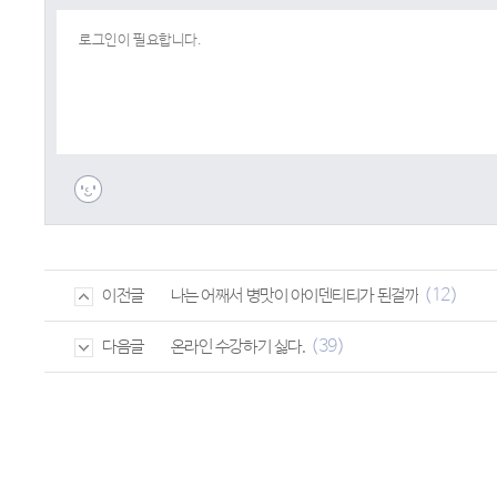
(12)
나는 어째서 병맛이 아이덴티티가 된걸까
이전글
(39)
온라인 수강하기 싫다.
다음글