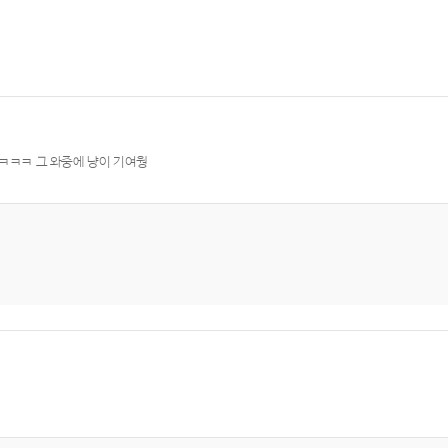
ㅋㅋ 그 와중에 냥이 기여웡