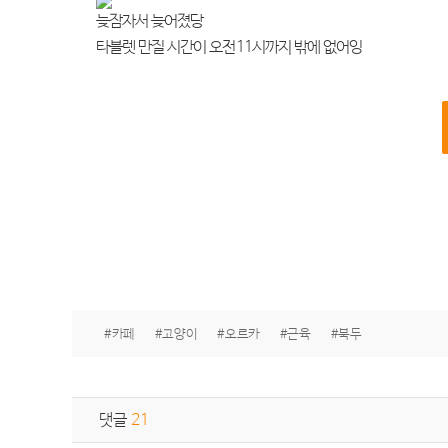
늦잠자서 늦어졌당
타블렛 만질 시간이 오전11시까지 밖에 없어잉
#카페
#고양이
#오르카
#근육
#북두
댓글
21