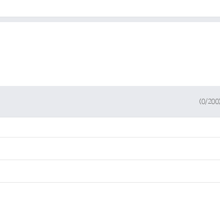
(
0
/200