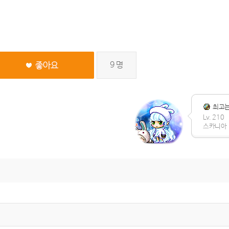
9
명
최고
Lv. 210
스카니아