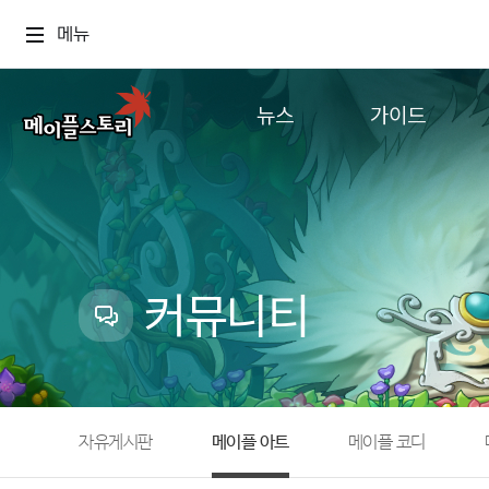
메뉴
뉴스
가이드
공지사항
게임정보
업데이트
직업소개
이벤트
확률형 아이템
캐시샵 공지
NEXON NOW
커뮤니티
메이플 알림판
추가정보
with maple
자유게시판
메이플 아트
메이플 코디