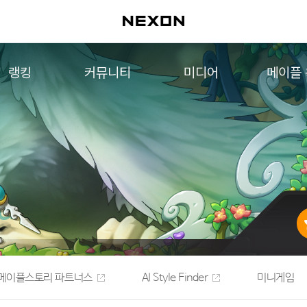
랭킹
커뮤니티
미디어
메이플
월드 랭킹
자유게시판
영상
메이플 
컨텐츠 랭킹
메이플 아트
음악
메이플 코디
아트웍
메이플스토리 파트너스
웹툰
AI Style Finder
미니게임
커뮤니티 아카이브
메이플스토리 파트너스
AI Style Finder
미니게임