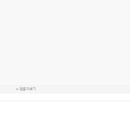
답글 더보기