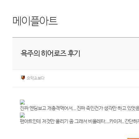
메이플아트
욕주의 히어로즈 후기
으악초보다
진짜 엔딩보고 개충격먹어서...진짜 죽인건가 생각만 하고 있엇
팬아트인데 저것만 올리기 좀 그래서 비올레타...카이저..간단하