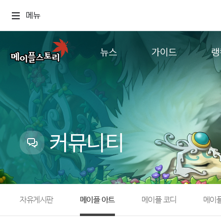
메뉴
뉴스
가이드
랭
공지사항
게임정보
월드
업데이트
직업소개
컨텐츠
이벤트
확률형 아이템
캐시샵 공지
NEXON NOW
커뮤니티
메이플 알림판
추가정보
with maple
자유게시판
메이플 아트
메이플 코디
메이