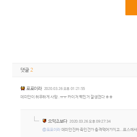
댓글
2
포포이라
2020.03.26 오후 01:21:55
데미안이 허무하게 사망..ㅠㅠ 카이저 빡친거 잘생겼다 ㅎㅎ
으악초보다
2020.03.26 오후 09:27:34
@포포이라
데미안진짜 죽인건가 충격먹어가지고...프스에