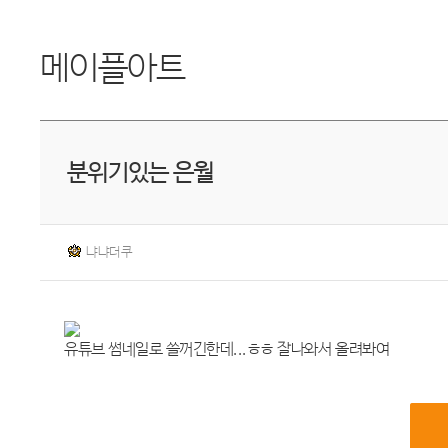
메이플아트
분위기있는 은월
냐냐더쿠
유튜브 썸네일로 쓸꺼긴한데...ㅎㅎ 잘나와서 올려봐여