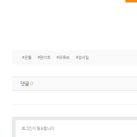
#은월
#팬아트
#유튜브
#썸네일
댓글
0