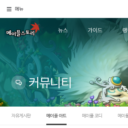
메뉴
뉴스
가이드
랭
공지사항
게임정보
월드
업데이트
직업소개
컨텐츠
이벤트
확률형 아이템
캐시샵 공지
NEXON NOW
커뮤니티
메이플 알림판
추가정보
with maple
자유게시판
메이플 아트
메이플 코디
메이