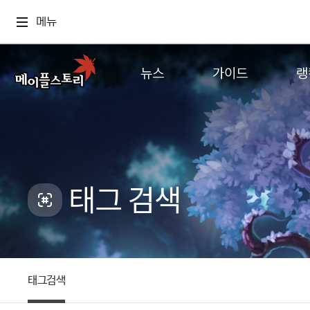
메뉴
뉴스
가이드
랭
공지사항
게임정보
월드
업데이트
직업소개
컨텐츠
이벤트
확률형 아이템
캐시샵 공지
NEXON NOW
태그 검색
메이플 알림판
추가정보
with maple
태그검색