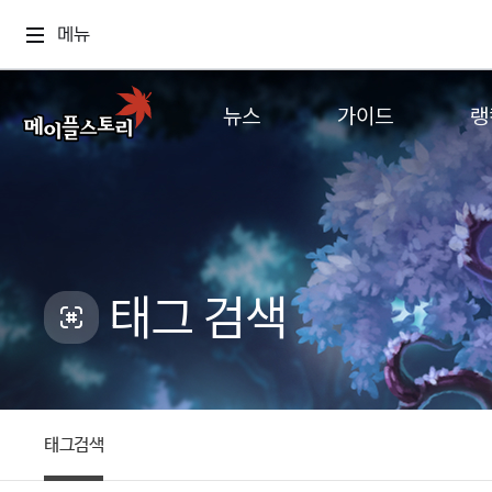
메뉴
뉴스
가이드
랭
공지사항
게임정보
월드
업데이트
직업소개
컨텐츠
이벤트
확률형 아이템
캐시샵 공지
NEXON NOW
태그 검색
메이플 알림판
추가정보
with maple
태그검색