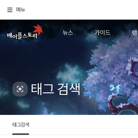
메뉴
뉴스
가이드
랭
공지사항
게임정보
월드
업데이트
직업소개
컨텐츠
이벤트
확률형 아이템
캐시샵 공지
NEXON NOW
태그 검색
메이플 알림판
추가정보
with maple
태그검색