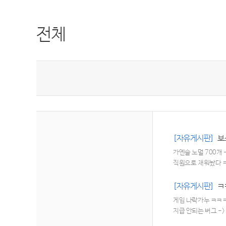
전체
[자유게시판]
보
가엔슬 노멀 700개
직원으로 채워놨다 
[자유게시판]
ㅋ
게임 나락가누 ㅋㅋㅋ
지급 안되는 버그 