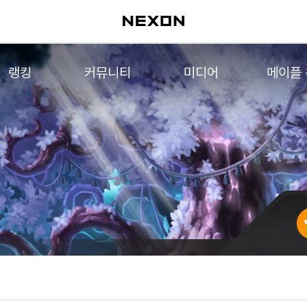
랭킹
커뮤니티
미디어
메이플
월드 랭킹
자유게시판
영상
메이플 
컨텐츠 랭킹
메이플 아트
음악
메이플 코디
아트웍
메이플스토리 파트너스
웹툰
AI Style Finder
미니게임
커뮤니티 아카이브