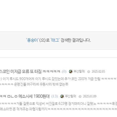
'퐁숭이'
(으)로
'태그'
검색한 결과입니다.
스코인 미지급 오류 또 터짐 ㅋㅋㅋㅋㅋ
(0)
부산할매
2025.02.05
 -> 이지 루시드 900개어제 이지 루시드 잡았는데 추가 코인 200개 지급 안됨 ㅋㅋㅋㅋ
ㅋㅋㅋㅋㅋ 운영진들 머구리에 우동사리 밖에 없는듯
ㅋㅋ ㅁㄴㅇ 메소시세 1900원대
(13)
부산할매
2025.01.09
ㅋㅋㅋㅋㅋ지들 잘못으로 익성비 써진걸로 623명 정지때리더니 잘됐노 ㅋㅋㅋㅋㅋ휘장 팔이
-> 메소마켓 돈 적게주는 파렴치함까지ㅋㅋㅋㅋㅋㅋㅋㅋㅋㅋㅋㅋㅋㅋㅋㅋㅋㅋㅋㅋㅋㅋ