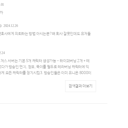
.01
릴까
2024.12.26
변호사에게 의뢰하는 방법 아시는분?왜 회사 잘못인데도 유저들
2.24
린저스 서버는 기본 5개 캐릭터 생성가능 - 하이퍼버닝 2개 + 테
 없다가 방송인 먼치, 청묘, 뚝이를 필두로 테라버닝 캐릭터에 익
게 모든 캐릭터를 정지시킴3. 방송인들은 이미 유니온 8000이
 소문이 적당히 퍼진 타이밍에 악의적으로 모든 캐릭터를 정지
큼만 허용해준다는 식으로 공지를 띄우며 6개 이상 익성비를 사
검색결과 더보기