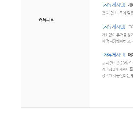
[자유게시판]
새
청묘, 먼치, 뚝이 
커뮤니티
[자유게시판]
ㅋ
가차없이 유저들 정
이 정지당해야하고,
[자유게시판]
메
※ 사건 :12.23일
라버닝 3개 캐릭터를
성비가 사용된다는 방
넘었기에 시청자들에
시킴)4. 방송인들은
용한 뉴비 623명을 