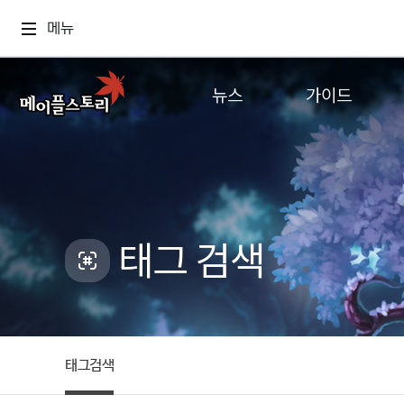
메뉴
뉴스
가이드
공지사항
게임정보
업데이트
직업소개
이벤트
확률형 아이템
캐시샵 공지
NEXON NOW
태그 검색
메이플 알림판
추가정보
with maple
태그검색