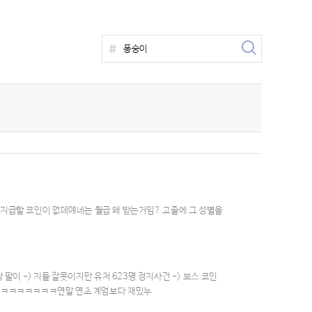
ㅋ 지급할 코인이 없데얘네는 월급 왜 받는거임? 고졸에 그 성별을
 -> 지들 잘못이지만 유저 623명 정지사건 -> 보스 코인
ㅋㅋㅋㅋㅋㅋㅋㅋ연말 연초 계엄보다 재밌누