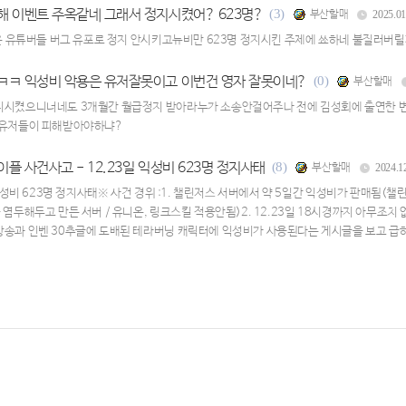
해 이벤트 주옥같네 그래서 정지시켰어? 623명?
(3)
부산할매
2025.01
같은 유튜버들 버그 유포로 정지 안시키고뉴비만 623명 정지시킨 주제에 쑈하네 불질러버
ㅋㅋ 익성비 악용은 유저잘못이고 이번건 영자 잘못이네?
(0)
부산할매
지시켰으니너네도 3개월간 월급정지 받아라누가 소송안걸어주나 전에 김성회에 출연한 
 유저들이 피해받아야하냐?
이플 사건사고 - 12.23일 익성비 623명 정지사태
(8)
부산할매
2024.1
 익성비 623명 정지사태※ 사건 경위 :1. 챌린저스 서버에서 약 5일간 익성비가 판매됨(챌
 염두해두고 만든 서버 / 유니온, 링크스킬 적용안됨)2. 12.23일 18시경까지 아무조치
송과 인벤 30추글에 도배된 테라버닝 캐릭터에 익성비가 사용된다는 게시글을 보고 급하
게 보여주기식으로 익성비를 5개 이하로 사용함(운영진들은 이를 방치하다가 뉴비들에게
 메이플 운영진과 연류되어 있으며 정지될 경우 메이플이 홍보 안되니까 방송인들이 쓴만
26일 18시경까지 모두