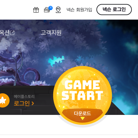
N
OFF
넥슨 로그인
넥슨 회원가입
 옥션
고객지원
옥션
다운로드
도움말/1:1문의
버그악용/불법프로그램 신고
게임 접근성