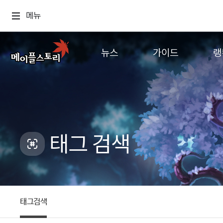
메뉴
뉴스
가이드
랭
공지사항
게임정보
월드
업데이트
직업소개
컨텐츠
이벤트
확률형 아이템
캐시샵 공지
NEXON NOW
태그 검색
메이플 알림판
추가정보
with maple
태그검색