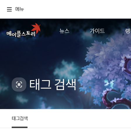
메뉴
뉴스
가이드
랭
공지사항
게임정보
월드
업데이트
직업소개
컨텐츠
이벤트
확률형 아이템
캐시샵 공지
NEXON NOW
태그 검색
메이플 알림판
추가정보
with maple
태그검색