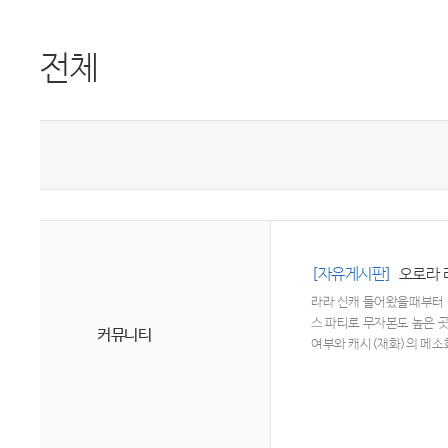
전체
[자유게시판]
오로라 리
라라 신캐 들어왔을때부터 
스 파티로 무자본도 높은 
커뮤니티
여부와 캐시(재화)의 메소
구, 심볼, 조각 등 성장
는 성장에 필요한 모든 요
시를 메소로 바꿀 수 없기에