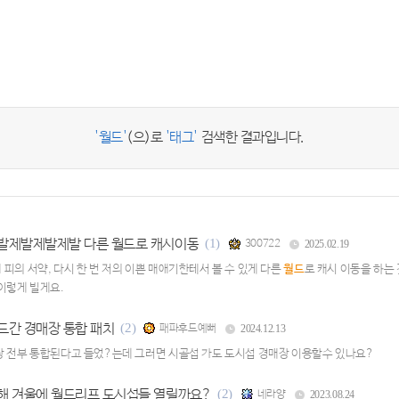
'월드'
(으)로
'태그'
검색한 결과입니다.
발제발제발제발 다른 월드로 캐시이동
(1)
300722
2025.02.19
피의 서약, 다시 한 번 저의 이쁜 매애기한테서 볼 수 있게 다른
월드
로 캐시 이동을 하는
이렇게 빌게요.
드간 경매장 통합 패치
(2)
패파후드예뻐
2024.12.13
장 전부 통합된다고 들었?는데 그러면 시골섭 가도 도시섭 경매장 이용할수 있나요?
해 겨울에 월드리프 도시섭들 열릴까요?
(2)
네라양
2023.08.24