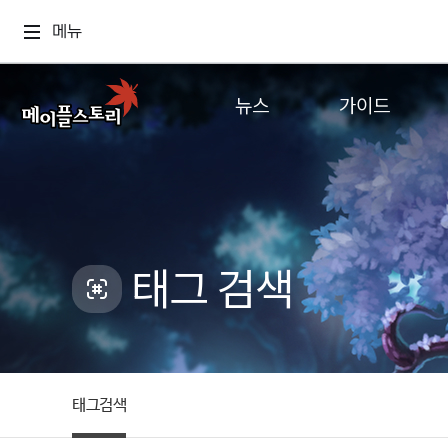
메뉴
뉴스
가이드
공지사항
게임정보
업데이트
직업소개
이벤트
확률형 아이템
캐시샵 공지
NEXON NOW
태그 검색
메이플 알림판
추가정보
with maple
태그검색