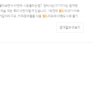
 물어보면서 이번에 스공올리는법? 장비사는거?까지는 알게됐
벤 데슬 제논 루미 아란이렇게 있습니다..!예전에
월드
마크가 이뻐
거같더라구요..키워둔애들을 다음
월드
리프때 대형도시로 옮기
를 먼저 리프할
월드
에 옮겨두고, 다음
월드
리프 열리면 오로라서
음에 열릴만한 대형도시섭이 어디일지 예상가는
월드
가 있다면 알
검색결과 더보기