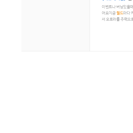
이벤트나 버닝있을때
어요지금
월드
마다 
서 오로라를 주력으
고싶은데, 엘리시움
버 애들을 데려가려고
려주실분들 계실까