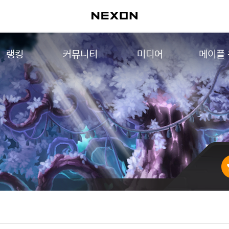
랭킹
커뮤니티
미디어
메이플
월드 랭킹
자유게시판
영상
메이플 
컨텐츠 랭킹
메이플 아트
음악
메이플 코디
아트웍
메이플스토리 파트너스
웹툰
AI Style Finder
미니게임
커뮤니티 아카이브