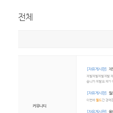
전체
[자유게시판]
제
제발제발제발제발 제 
습니까 제발요 제가 
[자유게시판]
월
이번에
월드
간 경매
커뮤니티
[자유게시판]
올