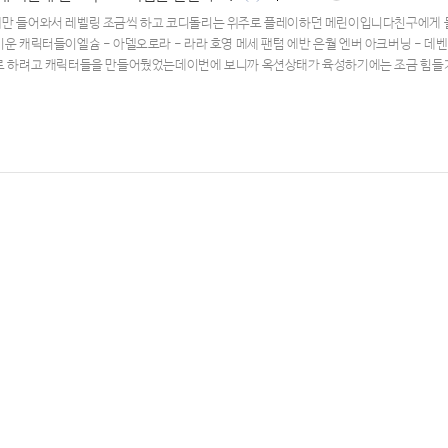
만 들어와서 레벨링 조금씩 하고 코디돌리는 위주로 플레이하던 메린이입니다친구에게
키운 캐릭터들이엘슘 - 아델오로라 - 라라 호영 메세 팬텀 에반 은월 엔버 아크버닝 - 데
로 하려고 캐릭터들을 만들어뒀었는데이번에 보니까 옥션상태가 육성하기에는 조금 힘들
/크로아가 열릴지 모르겠습니다 ㅠㅠ버닝에 키워둔 애들 리프시작이 얼마 안남아서 얘네
 했는데..다음
월드
리프때 도착
월드
로 엘리시움이나 크로아가 열리기는 할까요..?다
요?ㅠㅠㅠㅠ