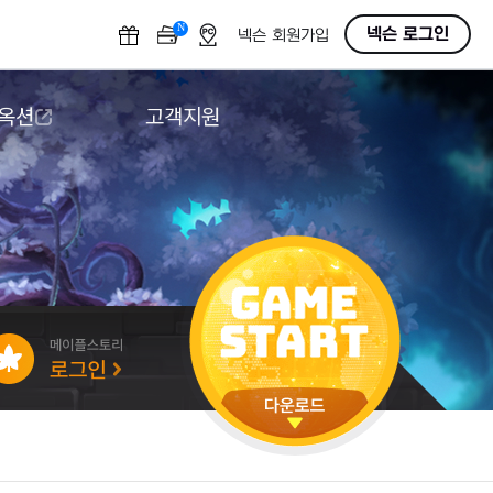
N
OFF
넥슨 로그인
넥슨 회원가입
 옥션
고객지원
옥션
다운로드
도움말/1:1문의
버그악용/불법프로그램 신고
게임 접근성