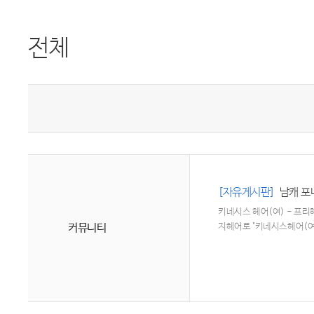
전체
[자유게시판]
남캐 포니
키네시스 헤어(여) - 프
커뮤니티
지헤어로 "키네시스헤어(여)