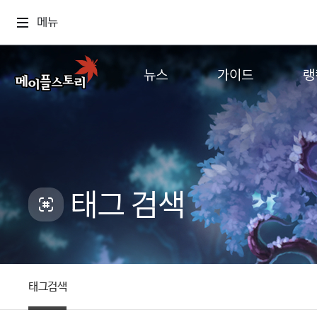
메뉴
뉴스
가이드
랭
공지사항
게임정보
월드
업데이트
직업소개
컨텐츠
이벤트
확률형 아이템
캐시샵 공지
NEXON NOW
태그 검색
메이플 알림판
추가정보
with maple
태그검색