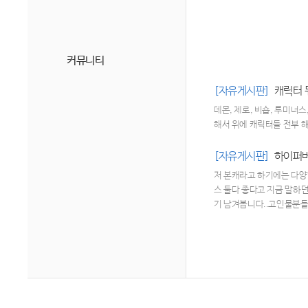
커뮤니티
[자유게시판]
캐릭터 
데몬, 제로, 비숍, 루미너스,
해서 위에 캐릭터들 전부 
[자유게시판]
하이퍼버
저 본캐라고 하기에는 다양한
스 둘다 좋다고 지금 말하
기 남겨봅니다..고인물분