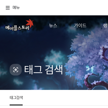
메뉴
뉴스
가이드
랭
공지사항
게임정보
월드
업데이트
직업소개
컨텐츠
이벤트
확률형 아이템
캐시샵 공지
NEXON NOW
태그 검색
메이플 알림판
추가정보
with maple
태그검색