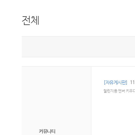
전체
[자유게시판]
11
챌린지용 엔버 키우다
커뮤니티