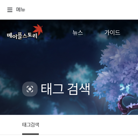
메뉴
뉴스
가이드
공지사항
게임정보
업데이트
직업소개
이벤트
확률형 아이템
캐시샵 공지
NEXON NOW
태그 검색
메이플 알림판
추가정보
with maple
태그검색