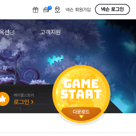
N
OFF
넥슨 로그인
넥슨 회원가입
 옥션
고객지원
옥션
다운로드
도움말/1:1문의
버그악용/불법프로그램 신고
게임 접근성