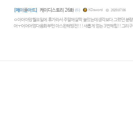
[메이플아트]
케이디스토리 26화
(6)
KDsword
2020.07.06
ㅇ아아아앙월요일에 휴가라서 주말에살짝 놀았는데생각보다 그렸던 분량이
어ㅜ어어어엉다음화부턴 아스완해방전!!!새롭게 얻는 3번째힘!!그리구