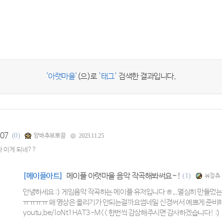
'아랫마을'
(으)로
'태그'
검색한 결과입니다.
07
(0)
양배추보뽀끔
2023.11.25
 이게 되네??
[메이플아트]
메이플 아랫마을 음악 작곡해봐써요~!
(1)
유정츄
안녕하세요 :) 게임음악 작곡하는 메이플 유저입니다 ㅎ...열심히 만들었
ㅠㅠㅠㅠ 왜 영상은 올리기가 안되는걸까요썸네일 신경써서 예쁘게 준비해봤는데
youtu.be/loNt1HAT3-M<< 한번씩 감상해주시면 감사하겠습니다! :)