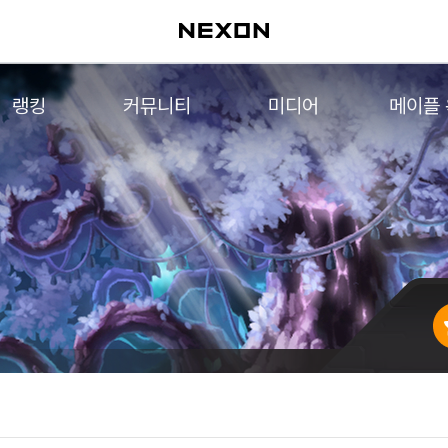
랭킹
커뮤니티
미디어
메이플
월드 랭킹
자유게시판
영상
메이플 
컨텐츠 랭킹
메이플 아트
음악
메이플 코디
아트웍
메이플스토리 파트너스
웹툰
AI Style Finder
미니게임
커뮤니티 아카이브