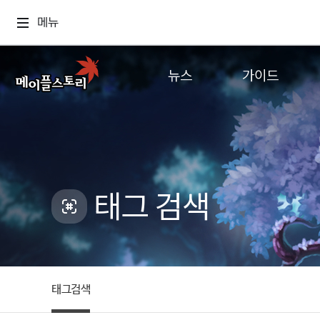
메뉴
뉴스
가이드
공지사항
게임정보
업데이트
직업소개
이벤트
확률형 아이템
캐시샵 공지
NEXON NOW
태그 검색
메이플 알림판
추가정보
with maple
태그검색