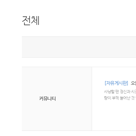
전체
[자유게시판]
오
사냥할 땐 정신과 시
커뮤니티
량이 부쩍 늘어난 