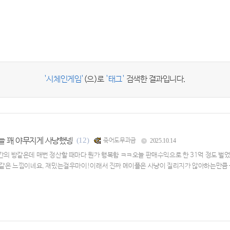
'시체인게임'
(으)로
'태그'
검색한 결과입니다.
늘 꽤 야무지게 사냥했넹
(12)
죽어도무과금
2025.10.14
간의 방같은데 매번 정산할 때마다 뭔가 행복함 ㅋㅋ오늘 판매수익으로 한 31억 정도 벌었네
것 같은 느낌이네요, 재밌는걸우마이!이래서 진짜 메이플은 사냥이 질리지가 않아하는만큼