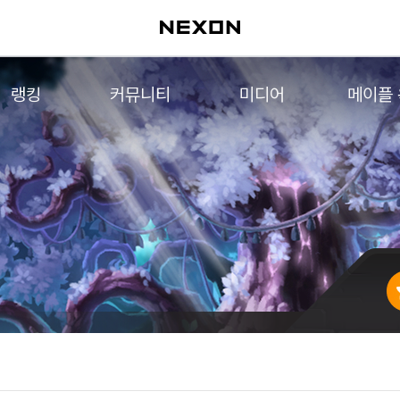
랭킹
커뮤니티
미디어
메이플
월드 랭킹
자유게시판
영상
메이플 
컨텐츠 랭킹
메이플 아트
음악
메이플 코디
아트웍
메이플스토리 파트너스
웹툰
AI Style Finder
미니게임
커뮤니티 아카이브