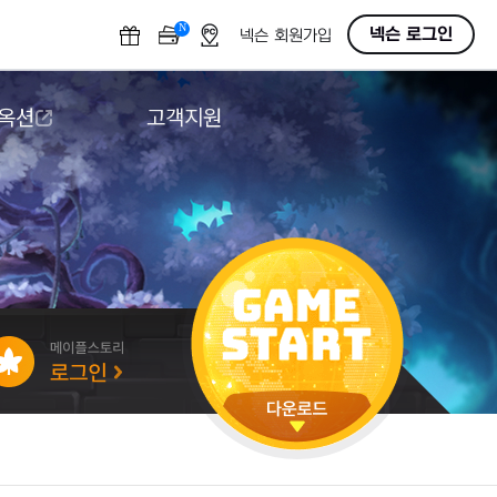
N
OFF
넥슨 로그인
넥슨 회원가입
 옥션
고객지원
옥션
다운로드
도움말/1:1문의
버그악용/불법프로그램 신고
게임 접근성