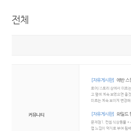
전체
[자유게시판]
에반 스
로어/스토리 상에서 미르는
고 옆에 계속 보였으면 좋
미르는 계속 보이게 변경해
[자유게시판]
와일드 
커뮤니티
문제점1. 컨셉 식상동물 
엽 느낌이 억지로 부여 됨