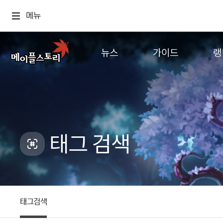
메뉴
뉴스
가이드
랭
공지사항
게임정보
월드
업데이트
직업소개
컨텐츠
이벤트
확률형 아이템
캐시샵 공지
NEXON NOW
태그 검색
메이플 알림판
추가정보
with maple
태그검색