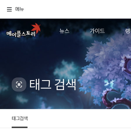
메뉴
뉴스
가이드
랭
공지사항
게임정보
월드
업데이트
직업소개
컨텐츠
이벤트
확률형 아이템
캐시샵 공지
NEXON NOW
태그 검색
메이플 알림판
추가정보
with maple
태그검색