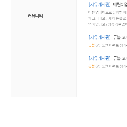
[자유게시판]
메린이입
이번 업데이트로 유입한 메
커뮤니티
가 그러네요...제가 돈을 
업이 있나요?성능 상관없
[자유게시판]
듀블 코
듀블
6차 쓰면 이팩트 생기
[자유게시판]
듀블 코
듀블
6차 쓰면 이팩트 생기