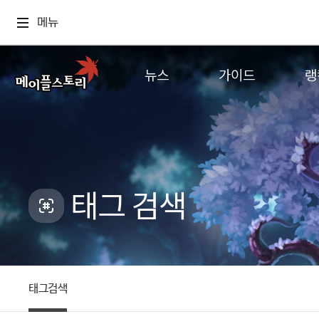
메뉴
뉴스
가이드
랭
공지사항
게임정보
월드
업데이트
직업소개
컨텐츠
이벤트
확률형 아이템
캐시샵 공지
NEXON NOW
태그 검색
메이플 알림판
추가정보
with maple
태그검색