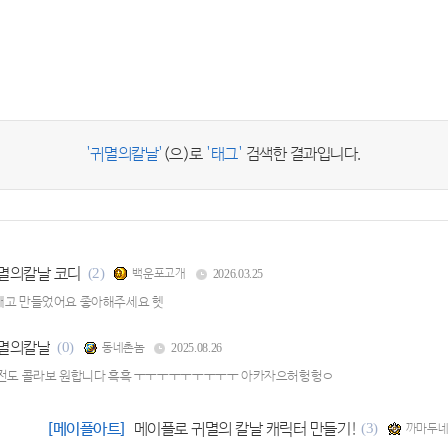
'귀멸의칼날'
(으)로
'태그'
검색한 결과입니다.
멸의칼날 코디
(2)
백운포고개
2026.03.25
빼고 만들었어요 좋아해주세요 헷
멸의칼날
(0)
동네촌놈
2025.08.26
버전도 콜라보 원합니다 흑흑 ㅜㅜㅜㅜㅜㅜㅜㅜㅜ 아카자으허헝헝ㅇ
[메이플아트]
메이플로 귀멸의 칼날 캐릭터 만들기!
(3)
까마두