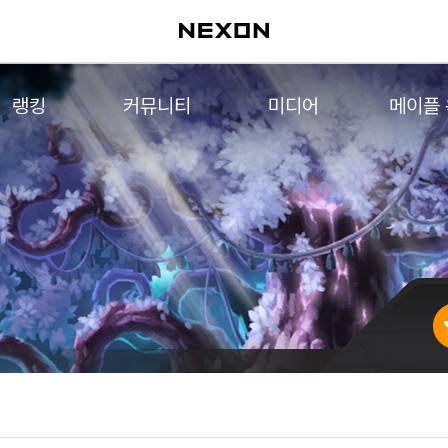
랭킹
커뮤니티
미디어
메이플
월드 랭킹
자유게시판
영상
메이플 
컨텐츠 랭킹
메이플 아트
음악
메이플 코디
아트웍
메이플스토리 파트너스
웹툰
AI Style Finder
미니게임
커뮤니티 아카이브