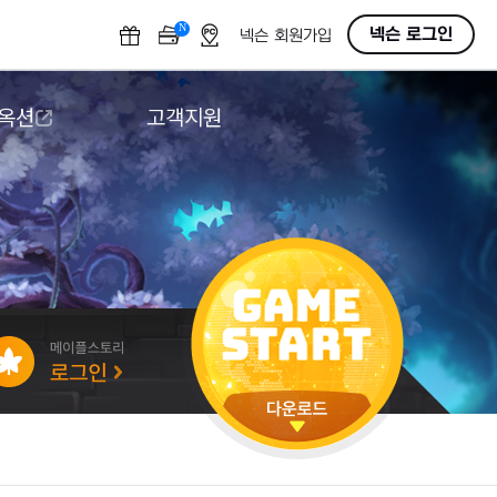
N
OFF
넥슨 로그인
넥슨 회원가입
 옥션
고객지원
옥션
다운로드
도움말/1:1문의
버그악용/불법프로그램 신고
게임 접근성