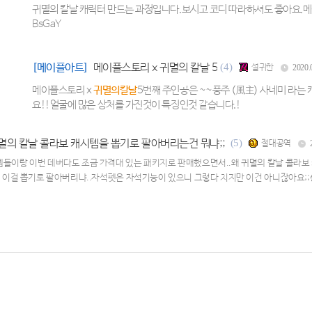
귀멸의 칼날 캐릭터 만드는 과정입니다.보시고 코디 따라하셔도 좋아요.메이플 만
BsGaY
[메이플아트]
메이플스토리 x 귀멸의 칼날 5
(4)
설귀한
2020.
메이플스토리 x
귀멸의칼날
5번째 주인공은 ~~풍주 (風主) 사네미 라는
요!!얼굴에 많은 상처를 가진것이 특징인것 같습니다.!
멸의 칼날 콜라보 캐시템을 뽑기로 팔아버리는건 뭐냐;;
(5)
절대공역
들이랑 이번 데버다도 조금 가격대 있는 패키지로 판매했으면서..왜 귀멸의 칼날 콜라보 
. 이걸 뽑기로 팔아버리냐..자석펫은 자석기능이 있으니 그렇다 치지만 이건 아니잖아요;