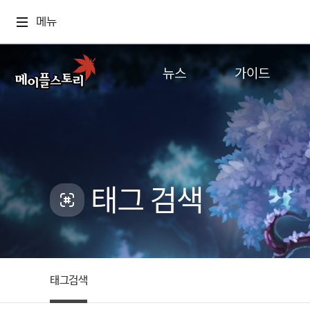
메뉴
뉴스
가이드
공지사항
게임정보
업데이트
직업소개
이벤트
확률형 아이템
캐시샵 공지
NEXON NOW
태그 검색
메이플 알림판
추가정보
with maple
태그검색