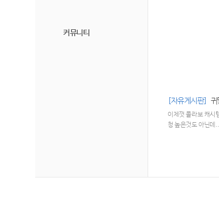
커뮤니티
[자유게시판]
귀
이제껏 콜라보 캐시템
청 높은것도 아닌데.