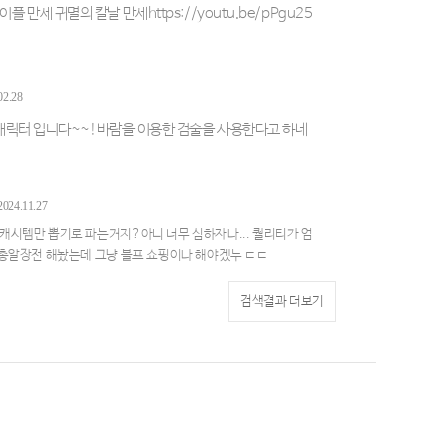
세 귀멸의 칼날 만세https://youtu.be/pPgu25
02.28
 캐릭터 입니다~~!바람을 이용한 검술을 사용한다고 하네
2024.11.27
캐시템만 뽑기로 파는거지?아니 너무 심하자나... 퀄리티가 엄
;총알장전 해놨는데 그냥 블프 쇼핑이나 해야겠누 ㄷㄷ
검색결과 더보기