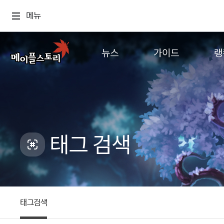
메뉴
뉴스
가이드
랭
공지사항
게임정보
월드
업데이트
직업소개
컨텐츠
이벤트
확률형 아이템
캐시샵 공지
NEXON NOW
태그 검색
메이플 알림판
추가정보
with maple
태그검색