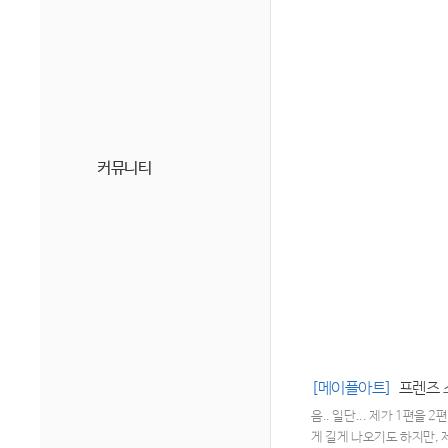
커뮤니티
[메이플아트]
프렌즈 
음.. 일단... 제가 1편을
게 길게 나오기도 하지만,