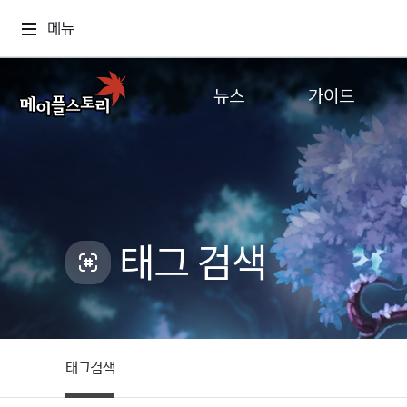
메뉴
뉴스
가이드
공지사항
게임정보
업데이트
직업소개
이벤트
확률형 아이템
캐시샵 공지
NEXON NOW
태그 검색
메이플 알림판
추가정보
with maple
태그검색