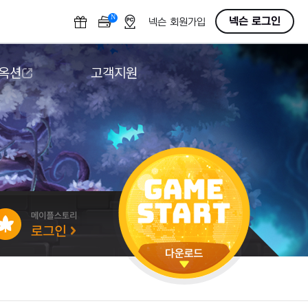
N
OFF
넥슨 로그인
넥슨 회원가입
 옥션
고객지원
옥션
다운로드
도움말/1:1문의
버그악용/불법프로그램 신고
게임 접근성