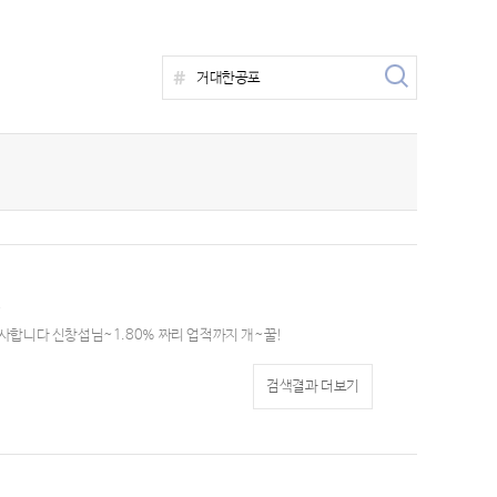
1
합니다 신창섭님~1.80% 짜리 업적까지 개~꿀!
검색결과 더보기