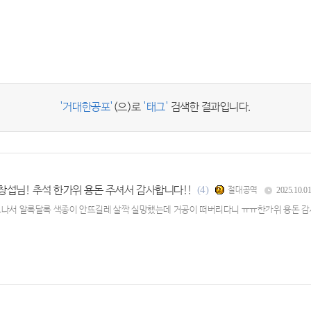
'거대한공포'
(으)로
'태그'
검색한 결과입니다.
창섭님! 추석 한가위 용돈 주셔서 감사합니다!!
(4)
절대공역
2025.10.0
나서 알록달록 색종이 안뜨길레 살짝 실망했는데 거공이 떠버리다니 ㅠㅠ한가위 용돈 감사