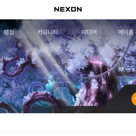
랭킹
커뮤니티
미디어
메이플
월드 랭킹
자유게시판
영상
메이플 
컨텐츠 랭킹
메이플 아트
음악
메이플 코디
아트웍
메이플스토리 파트너스
웹툰
AI Style Finder
미니게임
커뮤니티 아카이브