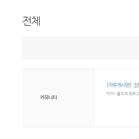
전체
[자유게시판]
신
키야~ 풀드메 맞추고
커뮤니티