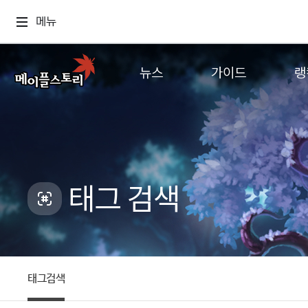
메뉴
뉴스
가이드
랭
공지사항
게임정보
월드
업데이트
직업소개
컨텐츠
이벤트
확률형 아이템
캐시샵 공지
NEXON NOW
태그 검색
메이플 알림판
추가정보
with maple
태그검색