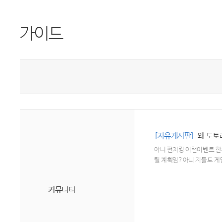
가이드
[자유게시판]
왜 도토
아니 펀치킹 이런이벤트 
릴 계획임?아니 지들도 
커뮤니티