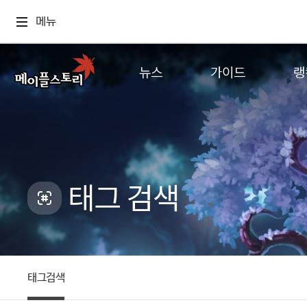
메뉴
뉴스
가이드
랭
공지사항
게임정보
월드
업데이트
직업소개
컨텐츠
이벤트
확률형 아이템
캐시샵 공지
NEXON NOW
태그 검색
메이플 알림판
추가정보
with maple
태그검색