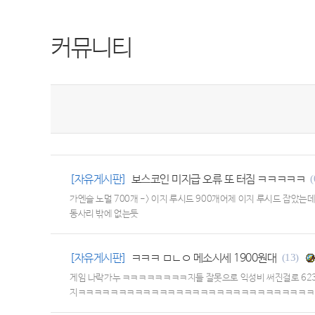
커뮤니티
[자유게시판]
보스코인 미지급 오류 또 터짐 ㅋㅋㅋㅋㅋ
(
가엔슬 노멀 700개 -> 이지 루시드 900개어제 이지 루시드 잡았
동사리 밖에 없는듯
[자유게시판]
ㅋㅋㅋ ㅁㄴㅇ 메소시세 1900원대
(13)
게임 나락가누 ㅋㅋㅋㅋㅋㅋㅋㅋ지들 잘못으로 익성비 써진걸로 623명
지ㅋㅋㅋㅋㅋㅋㅋㅋㅋㅋㅋㅋㅋㅋㅋㅋㅋㅋㅋㅋㅋㅋㅋㅋㅋㅋㅋㅋㅋㅋ