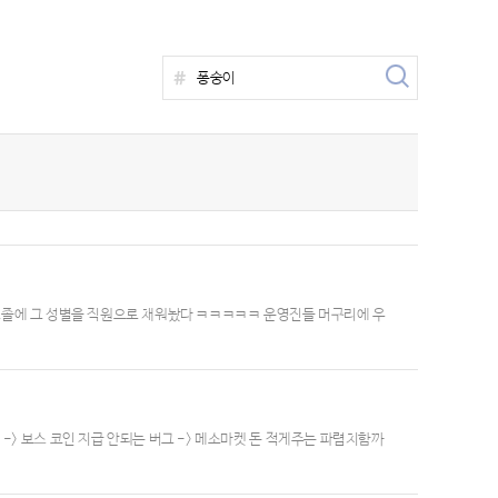
? 고졸에 그 성별을 직원으로 채워놨다 ㅋㅋㅋㅋㅋ 운영진들 머구리에 우
> 보스 코인 지급 안되는 버그 -> 메소마켓 돈 적게주는 파렴치함까