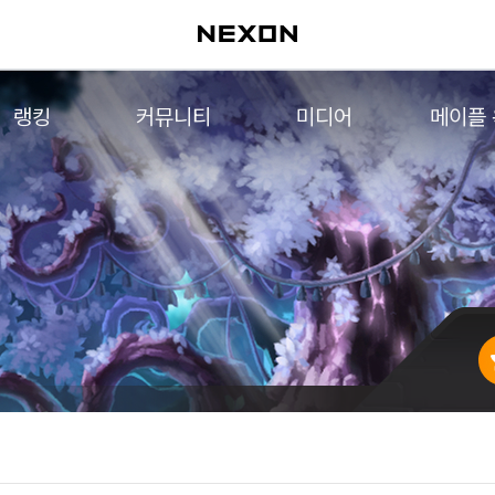
랭킹
커뮤니티
미디어
메이플
월드 랭킹
자유게시판
영상
메이플 
컨텐츠 랭킹
메이플 아트
음악
메이플 코디
아트웍
메이플스토리 파트너스
웹툰
AI Style Finder
미니게임
커뮤니티 아카이브