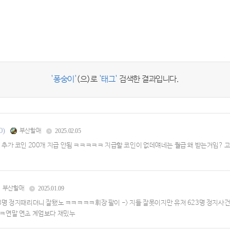
'퐁숭이'
(으)로
'태그'
검색한 결과입니다.
0)
부산할매
2025.02.05
는데 추가 코인 200개 지급 안됨 ㅋㅋㅋㅋㅋ 지급할 코인이 없데얘네는 월급 왜 받는거임
부산할매
2025.01.09
 정지때리더니 잘됐노 ㅋㅋㅋㅋㅋ휘장 팔이 -> 지들 잘못이지만 유저 623명 정지사건 -
연말 연초 계엄보다 재밌누