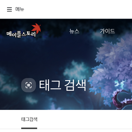
메뉴
뉴스
가이드
공지사항
게임정보
업데이트
직업소개
이벤트
확률형 아이템
캐시샵 공지
NEXON NOW
태그 검색
메이플 알림판
추가정보
with maple
태그검색