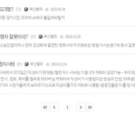
623명?
(3)
부산할매
2025.01.01
623명 정지시킨 주제에 쑈하네 불질러버릴까
 영자 잘못이네?
(0)
부산할매
2024.12.26
소송안걸어주나 전에 김성회에 출연한 변호사에게 의뢰하는 방법 아시는분?왜 회사 잘
 정지사태
(8)
부산할매
2024.12.24
저스 서버에서 약 5일간 익성비가 판매됨(챌린저스 서버는 기본 5개 캐릭터 생성가능 - 하이퍼
송인 먼치, 청묘, 뚝이를 필두로 테라버닝 캐릭터에 익성비가 사용된다는 방송과 인벤 30
 넘었기에 시청자들에게 보여주기식으로 익성비를 5개 이하로 사용함(운영진들은 이를 방
지될 경우 메이플이 홍보 안되니까 방송인들이 쓴만큼만 허용해준다는 식으로 공지를 띄우며
1