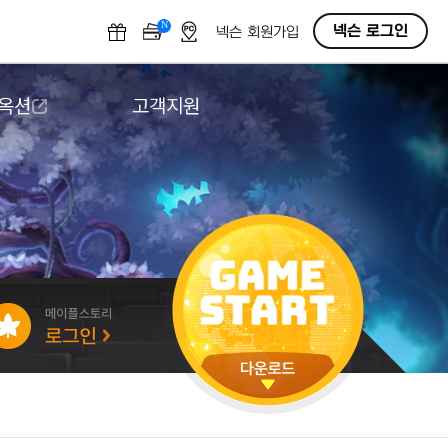
N
OFF
넥슨 로그인
넥슨 회원가입
 옥션
고객지원
옥션
다운로드
도움말/1:1문의
버그악용/불법프로그램 신고
게임 접근성