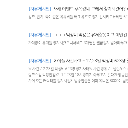
[자유게시판]
새해 이벤트 주옥같네 그래서 정지시켰어? 
청묘, 먼치, 뚝이 같은 유튜버들 버그 유포로 정지 안시키고뉴비만 
[자유게시판]
ㅋㅋㅋ 익성비 악용은 유저잘못이고 이번건
가차없이 유저들 정지시켰으니너네도 3개월간 월급정지 받아라누가 
[자유게시판]
메이플 사건사고 - 12.23일 익성비 623명
※ 사건 :12.23일 익성비 623명 정지사태※ 사건 경위 :1. 챌린
링크스킬 적용안됨)2. 12.23일 18시경까지 아무조치 없다가 방
하게 모든 캐릭터를 정지시킴3. 방송인들은 이미 유니온 8000이
릭터를 정지시킴)4. 방송인들은 메이플 운영진과 연류되어 있으며 정