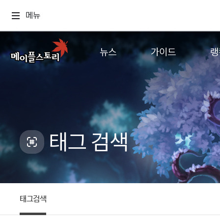
메뉴
뉴스
가이드
랭
공지사항
게임정보
월드
업데이트
직업소개
컨텐츠
이벤트
확률형 아이템
캐시샵 공지
NEXON NOW
태그 검색
메이플 알림판
추가정보
with maple
태그검색