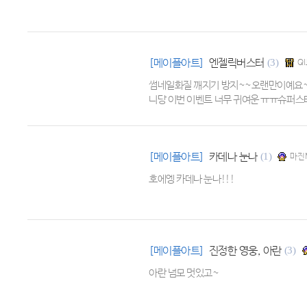
[메이플아트]
엔젤릭버스터
(3)
Q
썸네일화질 깨지기 방지~~오랜만이예요~~ 
니당 이번 이벤트 너무 귀여운 ㅠㅠ슈퍼스타
[메이플아트]
카데나 눈나
(1)
마진M
호에엥 카데나 눈나!!!
[메이플아트]
진정한 영웅, 아란
(3)
아란 넘모 멋있고~