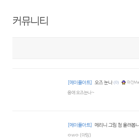
커뮤니티
[메이플아트]
오즈 눈나
(0)
마진Ma
응애 오즈눈나~
[메이플아트]
메리니 그림 첨 올려봅니
ㅇwㅇ (아잉)