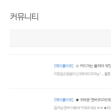
커뮤니티
[메이플아트]
☆ 카이저는 울려야 제맛
미방길드원분이신 88060309님 !...물론 
[메이플아트]
★ 귀여운 엔버(티어)에
길마님 엔버 이쁘게 키워주세요 ㅎㅎ ★피