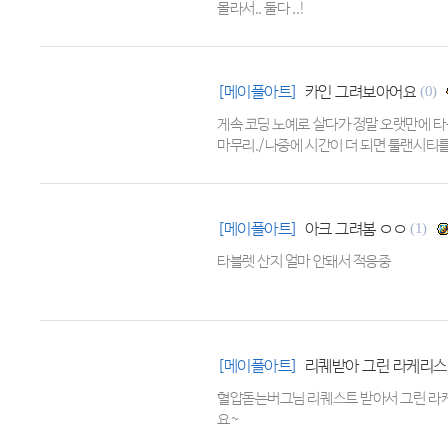
몰라서.. 둘다 ..!
[메이플아트]
카인 그려보아어요
(0)
게속 코딩 노예로 살다가 정말 오랫만에 타
마무리./나중에 시간이 더 되면 툴랜시티
[메이플아트]
아크 그려봄 ㅇㅇ
(1)
타블렛 산지 얼마 안돼서 적응중
[메이플아트]
리퀘받아 그린 라케리스
혈압돋는버그님 리퀘스트 받아서 그린 라
요~