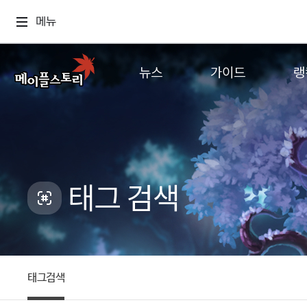
메뉴
뉴스
가이드
랭
공지사항
게임정보
월드
업데이트
직업소개
컨텐츠
이벤트
확률형 아이템
캐시샵 공지
NEXON NOW
태그 검색
메이플 알림판
추가정보
with maple
태그검색