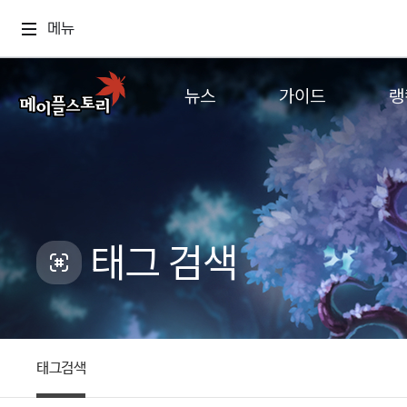
메뉴
뉴스
가이드
랭
공지사항
게임정보
월드
업데이트
직업소개
컨텐츠
이벤트
확률형 아이템
캐시샵 공지
NEXON NOW
태그 검색
메이플 알림판
추가정보
with maple
태그검색