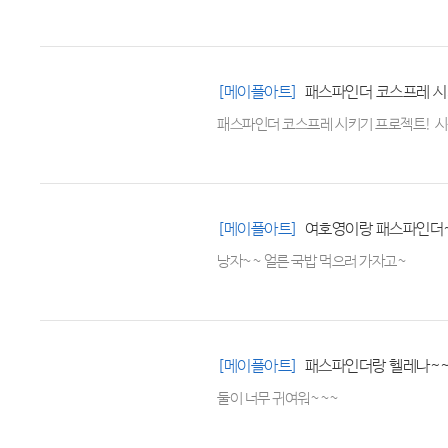
[메이플아트]
패스파인더 코스프레 시키기 프로젝트! 
[메이플아트]
여호영이랑 패스파인더
낭자~~ 얼른 국밥 먹으러 가자고~
[메이플아트]
패스파인더랑 헬레나~~ *
둘이 너무 귀여워~~~