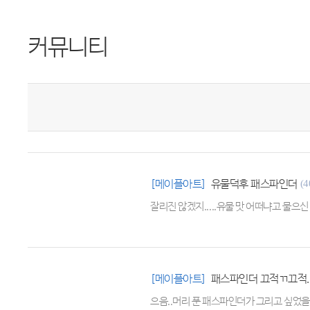
커뮤니티
[메이플아트]
유물덕후 패스파인더
(4
잘리진 않겠지.....유물 맛 어떠냐고 물으
[메이플아트]
패스파인더 끄적ㄲ끄적.
으음..머리 푼 패스파인더가 그리고 싶었을