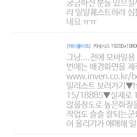
궁금하신 분들 있으실까
랴 일일퀘스트하랴 심
네요 ㅠㅠ
[메이플아트]
키네시스 19200x108
그냥....전에 모바일
번에는 배경화면을 제작
www.inven.co.kr
일러스트 보러가기▼http:
15/18885▼실제로 
않을정도로 높은화질을
작업도 슬슬 잘되는군요
어 올리기가 애매해 일