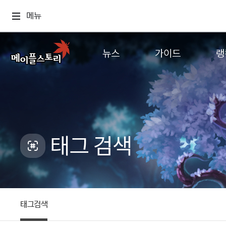
메뉴
뉴스
가이드
랭
공지사항
게임정보
월드
업데이트
직업소개
컨텐츠
이벤트
확률형 아이템
캐시샵 공지
NEXON NOW
태그 검색
메이플 알림판
추가정보
with maple
태그검색