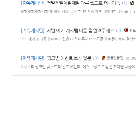
[자유게시판]
제발제발제발제발 다른 월드로 캐시이동
(1)
제발제발제발제발 제 피의 서약, 다시 한 번 저의 이쁜 매애기한테서 볼 수 
[자유게시판]
제발 이거 캐시템 이름 좀 알려주세요
(2)
방모
이거 세개 코디중에 아는거 있음 다 적어주세요 ㅠ구글 포토렌즈로도 검색
[자유게시판]
핑크빈 이벤트 보상 질문
(3)
몸굴림굴림
202
우주스타 핑크빈 퀘스트 다 완료 했는데, 이거 보상으로 받은 코디템 나중에