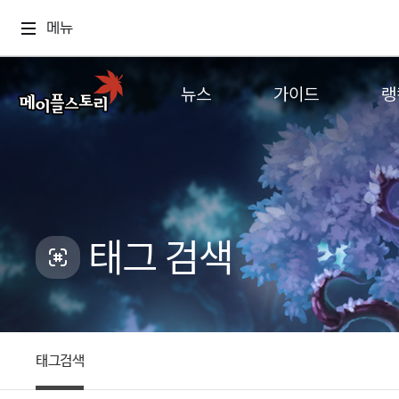
메뉴
뉴스
가이드
랭
공지사항
게임정보
월드
업데이트
직업소개
컨텐츠
이벤트
확률형 아이템
캐시샵 공지
NEXON NOW
태그 검색
메이플 알림판
추가정보
with maple
태그검색