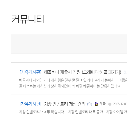
커뮤니티
[자유게시판]
해골비니 재출시 기원 (그래피티 해골 패키지)
(1
해골비니 제외한 비니 캐시템은 전부 뿔 달려 있거나 모자가 높아서 머리짧
골 티셔츠는 캐시샵에 상시 판매인데 왜 하필 해골비니는 단종시켰나요..
[자유게시판]
치장 인벤토리 개선 건의
(0)
게꾹
2025.12.0
치장 인벤토리가 너무 작습니다.- 치장 인벤토리 대폭 증가- 치장 아이템 가방