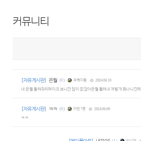
커뮤니티
[자유게시판]
은월
(0)
우혁이동
2024.06.10
내 은월 돌려줘리메이크 보니깐 답이 없잖아은월 돌려내 제발개 화나니깐메
[자유게시판]
ㅋㅋ
(0)
아란1명
2024.06.09
ㅋㅋ
(1)