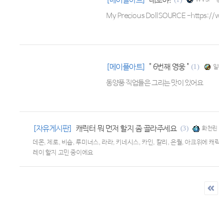
[메이플아트]
내꼬야!
WVSF
My Precious DollSOURCE -https
[메이플아트]
" 6번째 영웅 "
(1)
일
동양풍 직업들은 그리는 맛이 있어요
[자유게시판]
캐릭터 뭐 먼저 할지 좀 골라주세요
(3)
화천린
데몬, 제로, 비숍, 루미너스, 라라, 키네시스, 카인, 칼리, 은월, 아크
레이 할지 고민 중이에요