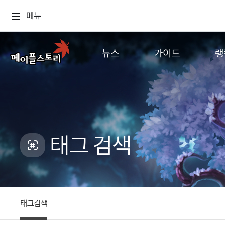
메뉴
뉴스
가이드
랭
공지사항
게임정보
월드
업데이트
직업소개
컨텐츠
이벤트
확률형 아이템
캐시샵 공지
NEXON NOW
태그 검색
메이플 알림판
추가정보
with maple
태그검색