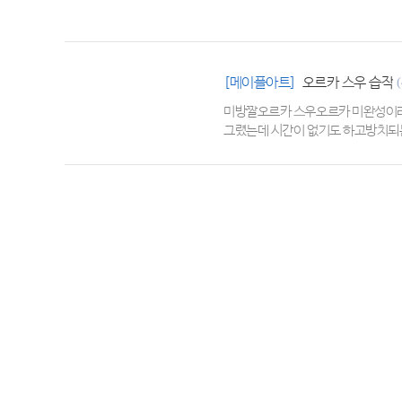
[메이플아트]
오르카 스우 습작
(
미방짤오르카 스우오르카 미완성이라 
그렸는데 시간이 없기도 하고방치되