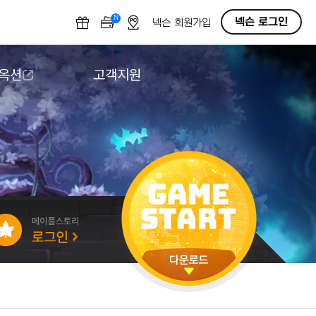
N
OFF
넥슨 로그인
넥슨 회원가입
 옥션
고객지원
옥션
다운로드
도움말/1:1문의
버그악용/불법프로그램 신고
게임 접근성