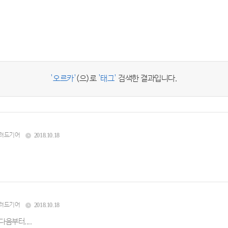
'오르카'
(으)로
'태그'
검색한 결과입니다.
러드기어
2018.10.18
러드기어
2018.10.18
다음부터....