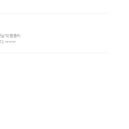
날 때 틈틈히
다. ㅠㅠㅠ