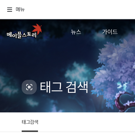
메뉴
뉴스
가이드
공지사항
게임정보
업데이트
직업소개
이벤트
확률형 아이템
캐시샵 공지
NEXON NOW
태그 검색
메이플 알림판
추가정보
with maple
태그검색