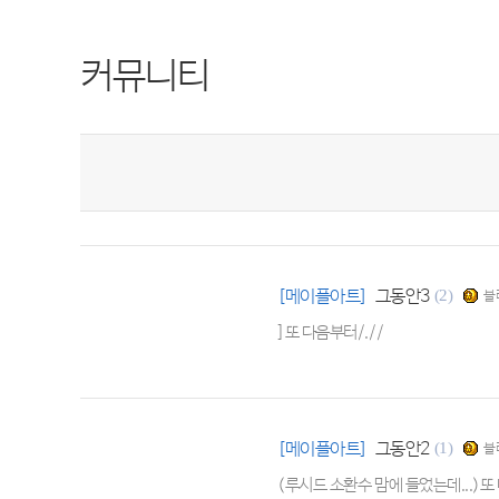
커뮤니티
[메이플아트]
그동안3
(2)
블
]또 다음부터/.//
[메이플아트]
그동안2
(1)
블
(루시드 소환수 맘에 들었는데...)또 