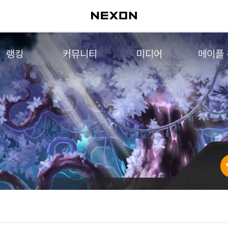
랭킹
커뮤니티
미디어
메이플
월드 랭킹
자유게시판
영상
메이플 
컨텐츠 랭킹
메이플 아트
음악
메이플 코디
아트웍
메이플스토리 파트너스
웹툰
AI Style Finder
미니게임
커뮤니티 아카이브