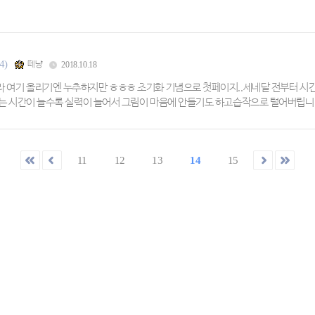
4)
떼냥
2018.10.18
여기 올리기엔 누추하지만 ㅎㅎㅎ 초기화 기념으로 첫페이지..세네달 전부터 시간
는 시간이 늘수록 실력이 늘어서 그림이 마음에 안들기도 하고습작으로 털어버립니
11
12
13
14
15