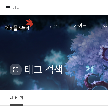
메뉴
뉴스
가이드
랭
공지사항
게임정보
월드
업데이트
직업소개
컨텐츠
이벤트
확률형 아이템
캐시샵 공지
NEXON NOW
태그 검색
메이플 알림판
추가정보
with maple
태그검색