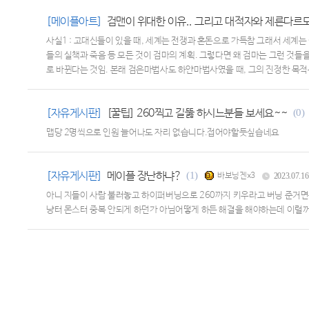
[메이플아트]
검맨이 위대한 이유.. 그리고 대적자와 제른다르
사실1 : 고대신들이 있을 때, 세계는 전쟁과 혼돈으로 가득참 그래서 세계
들의 실책과 죽음 등 모든 것이 검마의 계획. 그렇다면 왜 검마는 그런 
로 바뀐다는 것임. 본래 검은마법사도 하얀마법사였을 때, 그의 진정한 목적
자신을 포함한 초월자의 존재로 인해 그 미래는 바꿀 수 없는 단 하나의 "
[자유게시판]
[꿀팁] 260찍고 길뚫 하시느분들 보세요~~
(0)
맵당 2명씩으로 인원 늘어나도 자리 없습니다.접어야할듯싶습네요
[자유게시판]
메이플 장난하냐?
(1)
바보닝겐x3
2023.07.16
아니 지들이 사람 불러놓고 하이퍼버닝으로 260까지 키우라고 버닝 준거면
냥터 몬스터 중복 안되게 하던가 아님어떻게 하든 해결을 해야하는데 이럴