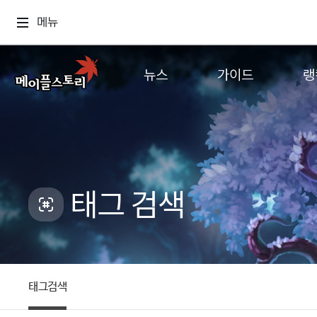
메뉴
뉴스
가이드
랭
공지사항
게임정보
월드
업데이트
직업소개
컨텐츠
이벤트
확률형 아이템
캐시샵 공지
NEXON NOW
태그 검색
메이플 알림판
추가정보
with maple
태그검색