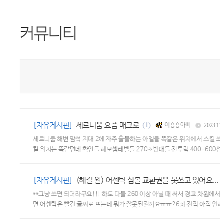
커뮤니티
[자유게시판]
세르니움 요즘 매크로
(1)
이숑숑아빠
2023.1
세르니움 해변 암석 지대 2에 자주 출몰하는 아델들 똑같은 위치에서 스킬 
킬 위치는 똑같던데 확인들 해보셈레벨들 270초반대들 전투력 400-600
[자유게시판]
(해결 완) 어센틱 심볼 교환권을 못쓰고 있어요...
**그냥 쓰면 되더라구요!!! 하도 다들 260 이상 아닐 때 써서 경고 차
면 어센틱은 빨간 글씨로 뜨는데 뭐가 잘못된걸까요ㅠㅠ?6차 전직 아직 안