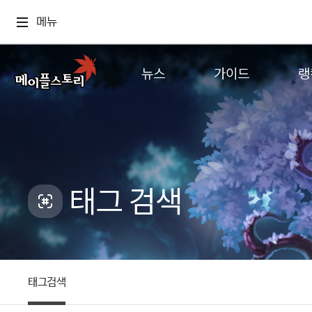
메뉴
뉴스
가이드
랭
공지사항
게임정보
월드
업데이트
직업소개
컨텐츠
이벤트
확률형 아이템
캐시샵 공지
NEXON NOW
태그 검색
메이플 알림판
추가정보
with maple
태그검색