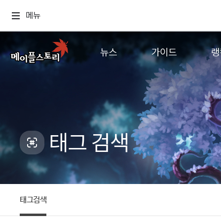
메뉴
뉴스
가이드
랭
공지사항
게임정보
월드
업데이트
직업소개
컨텐츠
이벤트
확률형 아이템
캐시샵 공지
NEXON NOW
태그 검색
메이플 알림판
추가정보
with maple
태그검색