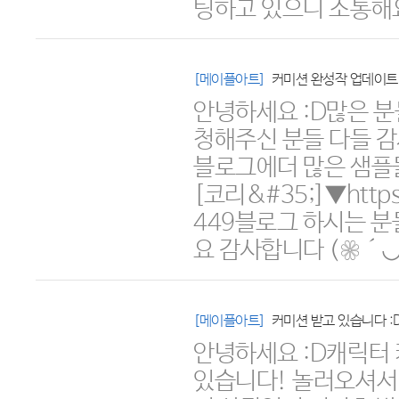
팅하고 있으니 소통해
[메이플아트]
커미션 완성작 업데이트
안녕하세요 :D많은 분
청해주신 분들 다들 
블로그에더 많은 샘플
[코리&#35;]▼https:
449블로그 하시는 분
요 감사합니다 (❁´◡
[메이플아트]
안녕하세요 :D캐릭터
있습니다! 놀러오셔서