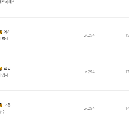
메르세데스
데허
Lv.294
1
마법사
로껄
Lv.294
1
마법사
고욤
Lv.294
1
궁수