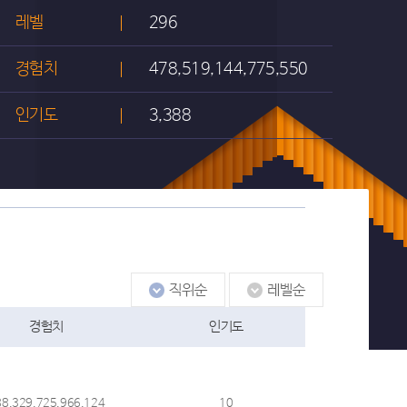
레벨
296
경험치
478,519,144,775,550
인기도
3,388
경험치
인기도
88,329,725,966,124
10