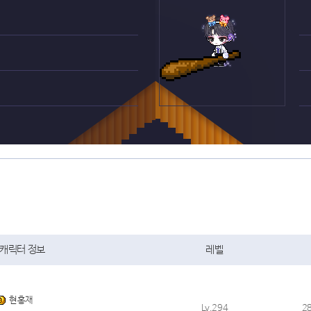
캐릭터 정보
레벨
현홍재
Lv.294
2