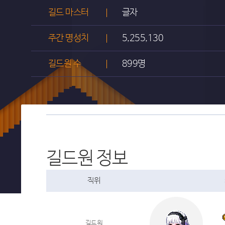
길드 마스터
글자
주간 명성치
5,255,130
길드원 수
899명
길드원 정보
직위
길드원