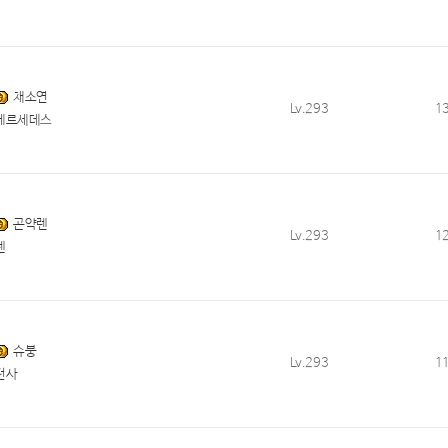
채소연
Lv.293
1
메르세데스
곤약렌
Lv.293
1
렌
슈붕
Lv.293
1
전사