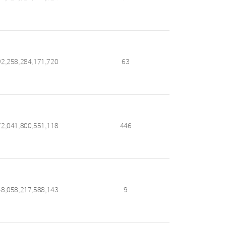
92,258,284,171,720
63
72,041,800,551,118
446
48,058,217,588,143
9