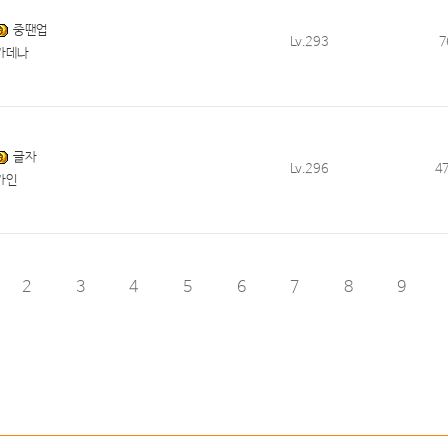
중땐업
Lv.293
7
카데나
글자
Lv.296
4
카인
2
3
4
5
6
7
8
9