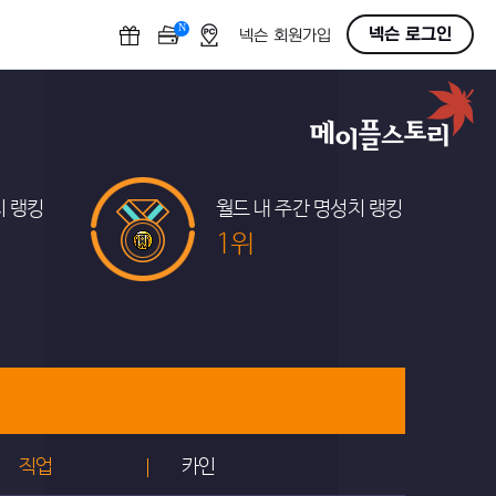
N
OFF
넥슨 로그인
넥슨 회원가입
치 랭킹
월드 내 주간 명성치 랭킹
1위
직업
카인