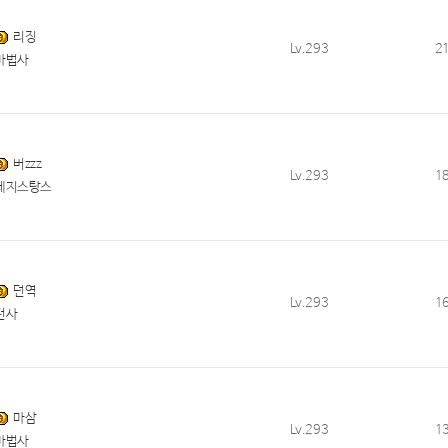
리징
Lv.293
2
마법사
버zzz
Lv.293
1
레지스탕스
던역
Lv.293
1
전사
마삼
Lv.293
1
마법사