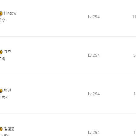
Hintowl
Lv.294
1
궁수
그므
Lv.294
5
도적
택진
Lv.294
1
마법사
김멍뭉
Lv.294
1