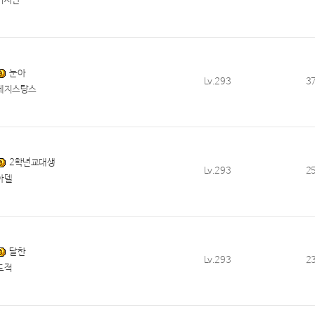
기사단
눈아
Lv.293
3
레지스탕스
2학년교대생
Lv.293
2
아델
달한
Lv.293
2
도적