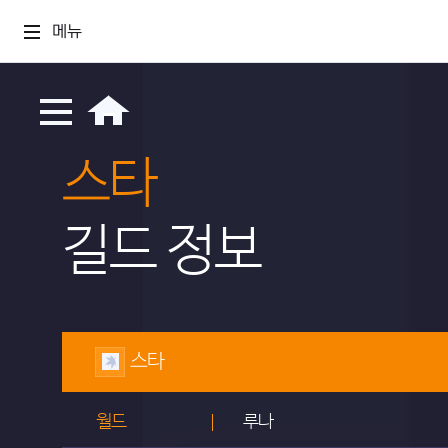
메뉴
스타
길드 정보
스타
월드
루나