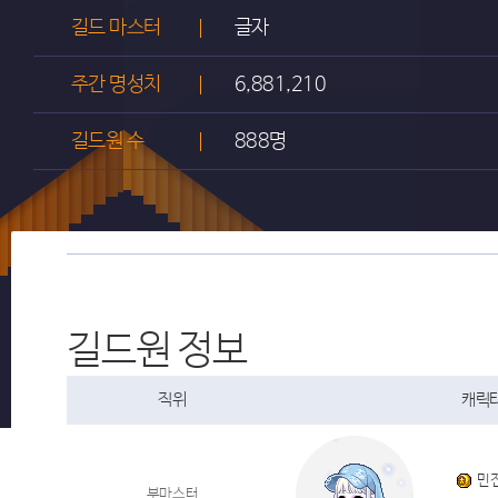
길드 마스터
글자
주간 명성치
6,881,210
길드원 수
888명
길드원 정보
직위
캐릭터
민
부마스터