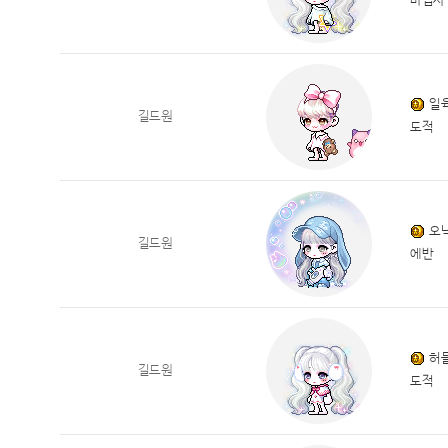
마법사
일
길드원
도적
오
길드원
에반
허
길드원
도적