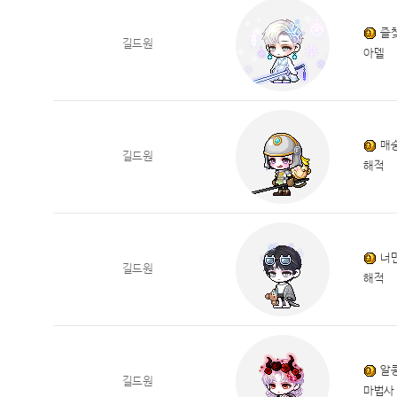
즐
길드원
아델
매
길드원
해적
너
길드원
해적
알
길드원
마법사