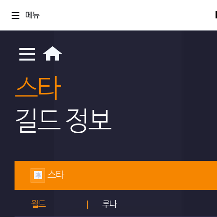
메뉴
스타
길드 정보
스타
월드
루나