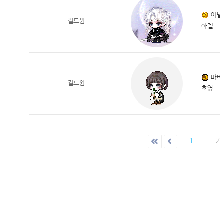
아
길드원
아델
마
길드원
호영
1
2