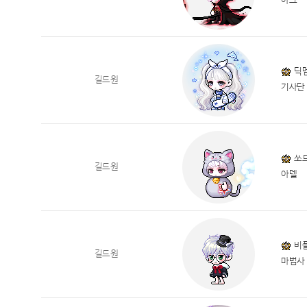
아크
딕
길드원
기사단
쏘
길드원
아델
비
길드원
마법사