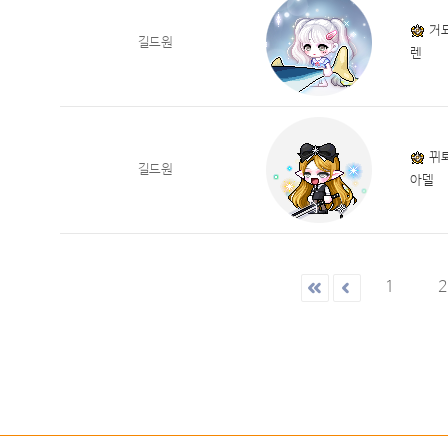
거
길드원
렌
뀌
길드원
아델
1
2