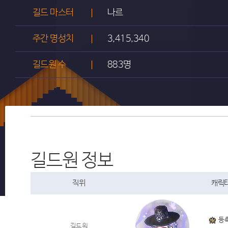
길드 마스터
나르
주간 명성치
3,415,340
길드원 수
883명
길드원 정보
직위
캐릭터
등
길드원