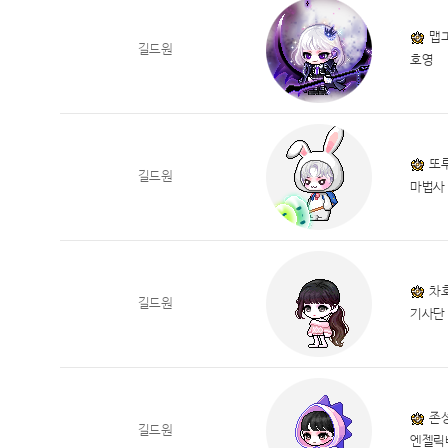
맵
길드원
호영
또
길드원
마법사
차
길드원
기사단
존
길드원
엔젤릭