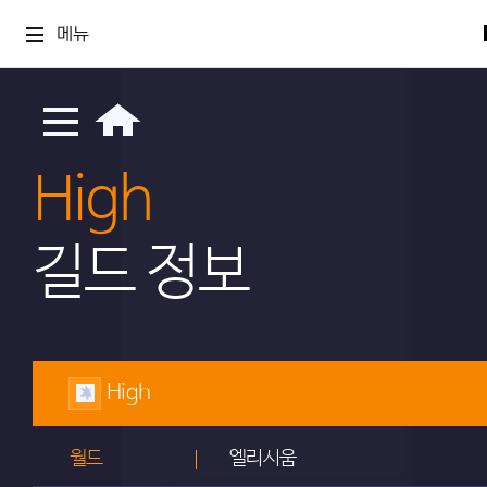
메뉴
High
길드 정보
High
월드
엘리시움