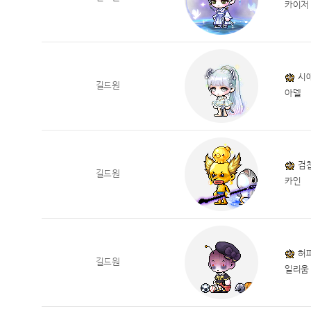
카이저
시
길드원
아델
검
길드원
카인
허
길드원
일리움