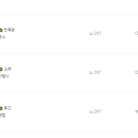
반쪽궁
Lv.297
1
궁수
초메
Lv.297
1
마법사
휘긴
Lv.297
9
팬텀