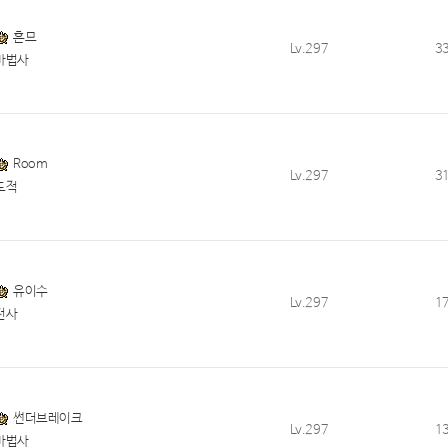
흔므
Lv.297
3
마법사
Room
Lv.297
3
도적
유이수
Lv.297
1
전사
썬더브레이크
Lv.297
1
마법사