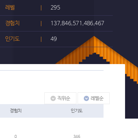
레벨
295
경험치
137,846,571,486,467
인기도
49
경험치
인기도
0
346