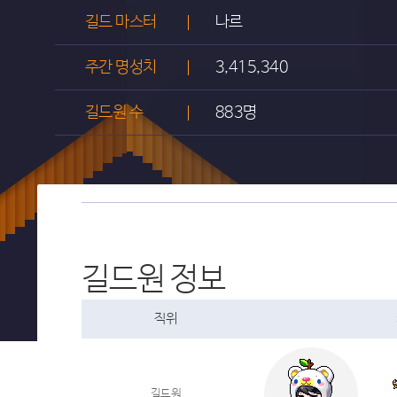
길드 마스터
나르
주간 명성치
3,415,340
길드원 수
883명
길드원 정보
직위
길드원