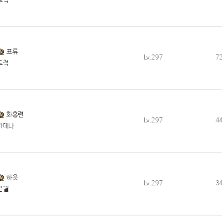
도적
표류
Lv.297
7
도적
화홍련
Lv.297
4
카데나
하욧
Lv.297
3
은월