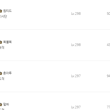
원티드
Lv.298
5
기사단
복불복
Lv.298
4
해적
혼마루
Lv.297
9
도적
멀봐
Lv.297
7