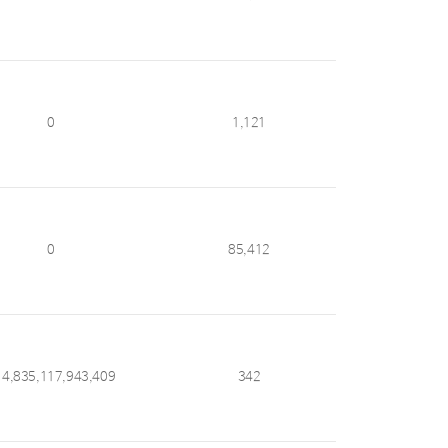
0
1,121
0
85,412
14,835,117,943,409
342