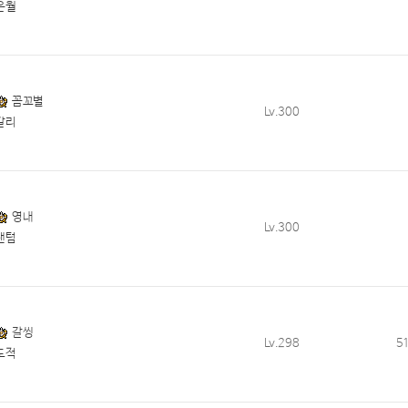
은월
꼼꼬별
Lv.300
칼리
영내
Lv.300
팬텀
갈씽
Lv.298
5
도적