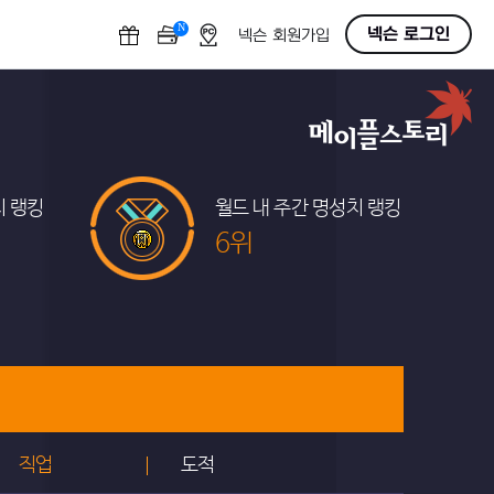
N
OFF
넥슨 로그인
넥슨 회원가입
치 랭킹
월드 내 주간 명성치 랭킹
6위
직업
도적