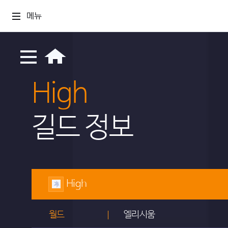
메뉴
High
길드 정보
High
월드
엘리시움