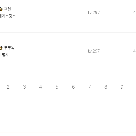
프렌
Lv.297
4
레지스탕스
부부독
Lv.297
4
마법사
2
3
4
5
6
7
8
9